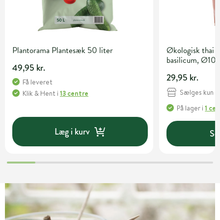
Plantorama Plantesæk 50 liter
Økologisk thai 
basilicum, Ø10,
49,95 kr.
29,95 kr.
Få leveret
Sælges kun i 
Klik & Hent
i
13 centre
På lager
i
1 ce
Læg i kurv
Se 