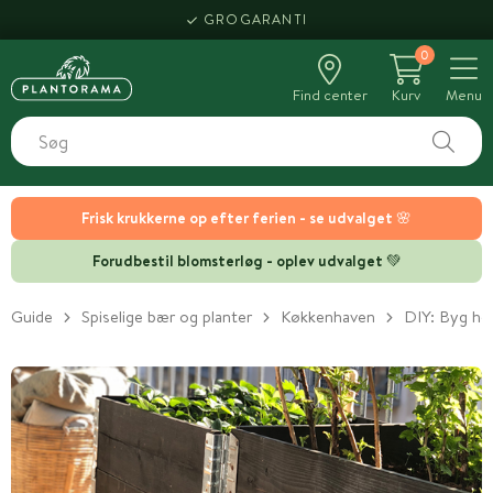
GROGARANTI
0
Find center
Kurv
Menu
Frisk krukkerne op efter ferien - se udvalget 🌸
Forudbestil blomsterløg - oplev udvalget 💚
Guide
Spiselige bær og planter
Køkkenhaven
DIY: Byg høj