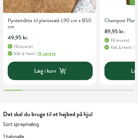
Pyntemåtte til plantesæk L90 cm x B50
Champost Plant
cm
89,95 kr.
49,95 kr.
Få leveret
Få leveret
Klik & Hent
i
1
Klik & Hent
i
15 centre
Læg i kurv
Læg
Det skal du bruge til et højbed på hjul
Sort spraymaling
1 halvpalle