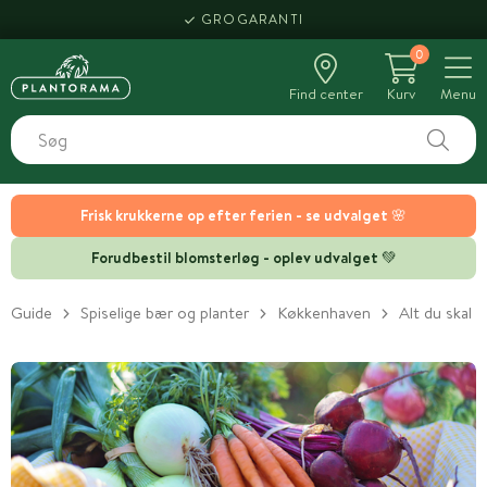
GROGARANTI
0
Find center
Kurv
Menu
Frisk krukkerne op efter ferien - se udvalget 🌸
Forudbestil blomsterløg - oplev udvalget 💚
Guide
Spiselige bær og planter
Køkkenhaven
Alt du skal 