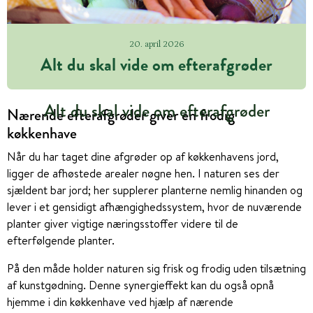
20. april 2026
Alt du skal vide om efterafgrøder
Alt du skal vide om efterafgrøder
Nærende efterafgrøder giver en frodig
køkkenhave
Når du har taget dine afgrøder op af køkkenhavens jord,
ligger de afhøstede arealer nøgne hen. I naturen ses der
sjældent bar jord; her supplerer planterne nemlig hinanden og
lever i et gensidigt afhængighedssystem, hvor de nuværende
planter giver vigtige næringsstoffer videre til de
efterfølgende planter.
På den måde holder naturen sig frisk og frodig uden tilsætning
af kunstgødning. Denne synergieffekt kan du også opnå
hjemme i din køkkenhave ved hjælp af nærende