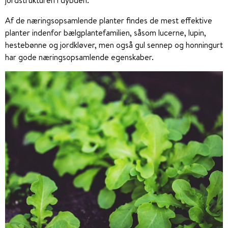
Af de næringsopsamlende planter findes de mest effektive
planter indenfor bælgplantefamilien, såsom lucerne, lupin,
hestebønne og jordkløver, men også gul sennep og honningurt
har gode næringsopsamlende egenskaber.