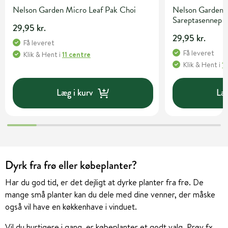
Nelson Garden Micro Leaf Pak Choi
Nelson Garden 
Sareptasennep
29,95 kr.
29,95 kr.
Få leveret
Få leveret
Klik & Hent
i
11 centre
Klik & Hent
i
1
Læg i kurv
Læg
Dyrk fra frø eller købeplanter?
Har du god tid, er det dejligt at dyrke planter fra frø. De
mange små planter kan du dele med dine venner, der måske
også vil have en køkkenhave i vinduet.
Vil du hurtigere i gang, er købeplanter et godt valg. Prøv fx