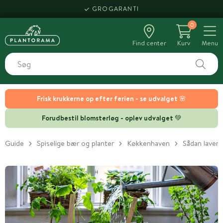
GROGARANTI
0
Find center
Kurv
Menu
Frisk krukkerne op efter ferien - se udvalget 🌸
Forudbestil blomsterløg - oplev udvalget 💚
Guide
Spiselige bær og planter
Køkkenhaven
Sådan laver