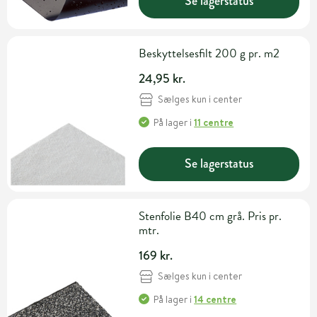
Se lagerstatus
Beskyttelsesfilt 200 g pr. m2
24,95 kr.
Sælges kun i center
På lager
i
11 centre
Se lagerstatus
Stenfolie B40 cm grå. Pris pr.
mtr.
169 kr.
Sælges kun i center
På lager
i
14 centre