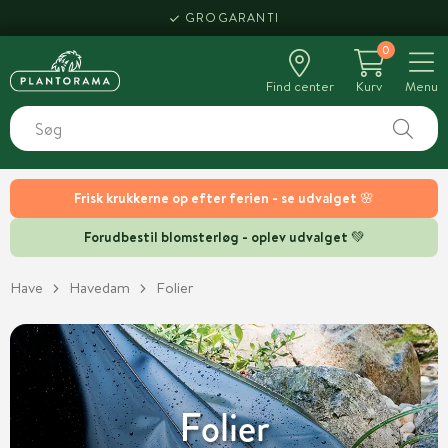
HENT SAMME DAG
0
Find center
Kurv
Menu
Frisk krukkerne op efter ferien - se udvalget 🌸
Forudbestil blomsterløg - oplev udvalget 💚
Have
Havedam
Folier
Folier