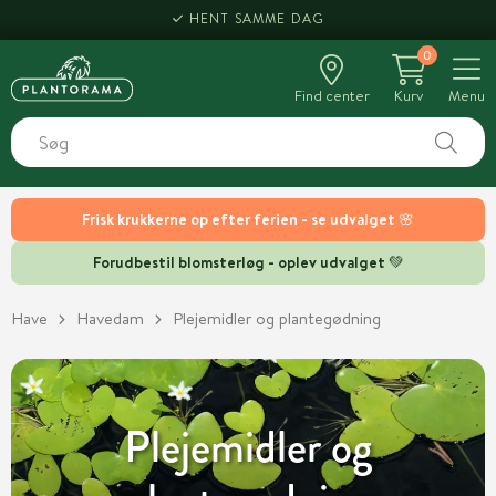
HENT SAMME DAG
0
Find center
Kurv
Menu
Frisk krukkerne op efter ferien - se udvalget 🌸
Forudbestil blomsterløg - oplev udvalget 💚
Have
Havedam
Plejemidler og plantegødning
Plejemidler og