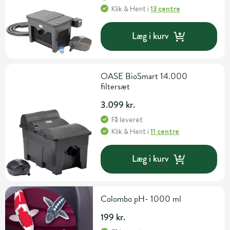
Klik & Hent
i
13 centre
Læg i kurv
OASE BioSmart 14.000
filtersæt
3.099 kr.
Få leveret
Klik & Hent
i
11 centre
Læg i kurv
Colombo pH- 1000 ml
199 kr.