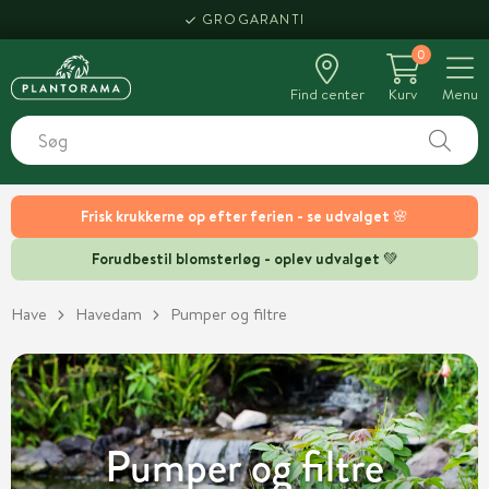
HENT SAMME DAG
0
Find center
Kurv
Menu
Frisk krukkerne op efter ferien - se udvalget 🌸
Forudbestil blomsterløg - oplev udvalget 💚
Have
Havedam
Pumper og filtre
Pumper og filtre