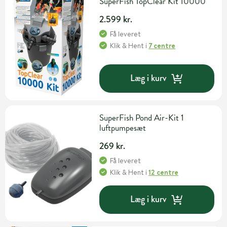
SuperFish TopClear Kit 10000
2.599 kr.
Få leveret
Klik & Hent
i
7 centre
Læg i kurv
SuperFish Pond Air-Kit 1
luftpumpesæt
269 kr.
Få leveret
Klik & Hent
i
12 centre
Læg i kurv