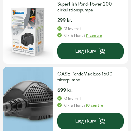
SuperFish Pond-Power 200
cirkulationspumpe
299 kr.
Få leveret
Klik & Hent
i
11 centre
Læg i kurv
OASE PondoMax Eco 1500
filterpumpe
699 kr.
Få leveret
Klik & Hent
i
10 centre
Læg i kurv