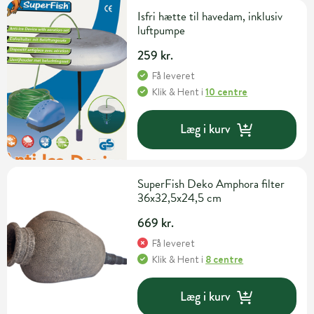
Isfri hætte til havedam, inklusiv
luftpumpe
259 kr.
Få leveret
Klik & Hent
i
10 centre
Læg i kurv
SuperFish Deko Amphora filter
36x32,5x24,5 cm
669 kr.
Få leveret
Klik & Hent
i
8 centre
Læg i kurv