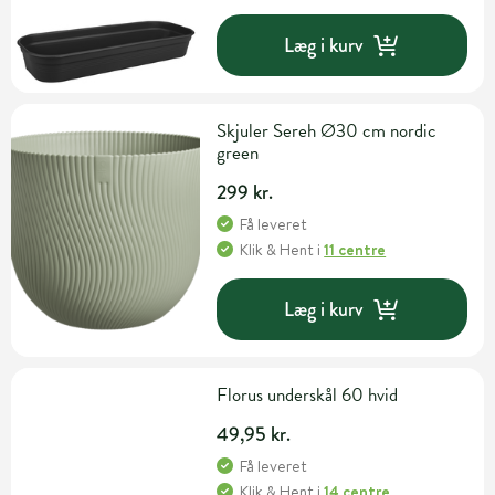
Læg i kurv
Skjuler Sereh Ø30 cm nordic
green
299 kr.
Få leveret
Klik & Hent
i
11 centre
Læg i kurv
Florus underskål 60 hvid
49,95 kr.
Få leveret
Klik & Hent
i
14 centre