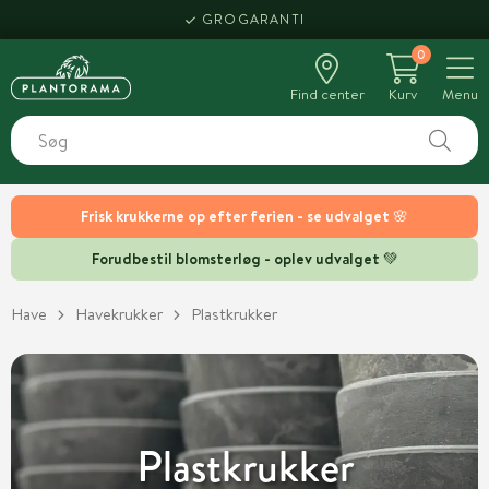
GROGARANTI
0
Find center
Kurv
Menu
Frisk krukkerne op efter ferien - se udvalget 🌸
Forudbestil blomsterløg - oplev udvalget 💚
Have
Havekrukker
Plastkrukker
Plastkrukker