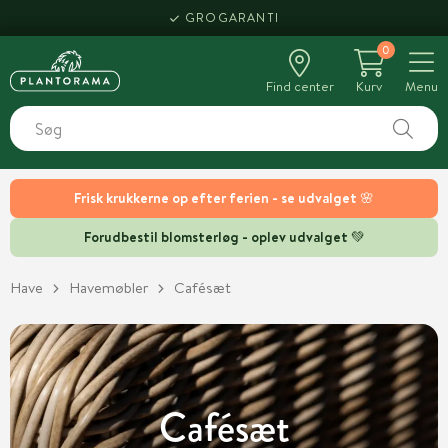
GROGARANTI
0
Find center
Kurv
Menu
Frisk krukkerne op efter ferien - se udvalget 🌸
Forudbestil blomsterløg - oplev udvalget 💚
Have
Havemøbler
Cafésæt
Cafésæt