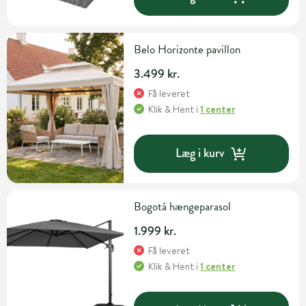
Belo Horizonte pavillon
3.499 kr.
Få leveret
Klik & Hent
i
1 center
Læg i kurv
Bogotá hængeparasol
1.999 kr.
Få leveret
Klik & Hent
i
1 center