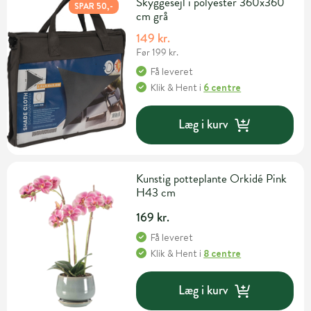
Skyggesejl i polyester 360x360
SPAR 50,-
cm grå
149 kr.
Før 199 kr.
Få leveret
Klik & Hent
i
6 centre
Læg i kurv
Kunstig potteplante Orkidé Pink
H43 cm
169 kr.
Få leveret
Klik & Hent
i
8 centre
Læg i kurv