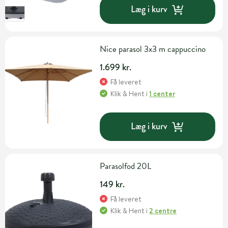
Læg i kurv
Nice parasol 3x3 m cappuccino
1.699 kr.
Få leveret
Klik & Hent
i
1 center
Læg i kurv
Parasolfod 20L
149 kr.
Få leveret
Klik & Hent
i
2 centre