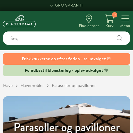
GROGARANTI
0
Find center
Kurv
Menu
Frisk krukkerne op efter ferien - se udvalget 🌸
Forudbestil blomsterløg - oplev udvalget 💚
Have
Havemøbler
Parasoller og pavilloner
Parasoller og pavilloner