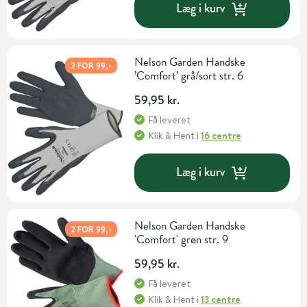
Læg i kurv
Nelson Garden Handske
2 FOR 99,-
’Comfort’ grå/sort str. 6
59,95 kr.
Få leveret
Klik & Hent
i
16 centre
Læg i kurv
Nelson Garden Handske
2 FOR 99,-
'Comfort' grøn str. 9
59,95 kr.
Få leveret
Klik & Hent
i
13 centre