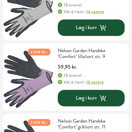
Få leveret
Klik & Hent
i
14 centre
Læg i kurv
Nelson Garden Handske
2 FOR 99,-
’Comfort’ lilla/sort str. 9
59,95 kr.
Få leveret
Klik & Hent
i
16 centre
Læg i kurv
Nelson Garden Handske
2 FOR 99,-
’Comfort’ grå/sort str. 11