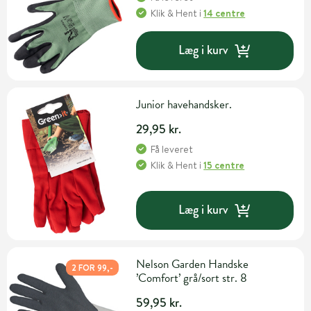
Klik & Hent
i
14 centre
Læg i kurv
Junior havehandsker.
29,95 kr.
Få leveret
Klik & Hent
i
15 centre
Læg i kurv
Nelson Garden Handske
2 FOR 99,-
’Comfort’ grå/sort str. 8
59,95 kr.