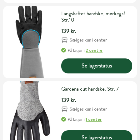
Langskaftet handske, mørkegrå.
Str.10
139 kr.
Sælges kun i center
På lager
i
2 centre
Se lagerstatus
Gardena cut handske. Str. 7
139 kr.
Sælges kun i center
På lager
i
1 center
Se lagerstatus