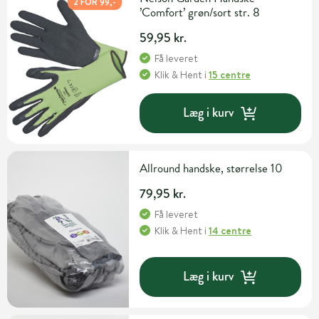
2 FOR 99,-
’Comfort’ grøn/sort str. 8
59,95 kr.
Få leveret
Klik & Hent
i
15 centre
Læg i kurv
Allround handske, størrelse 10
79,95 kr.
Få leveret
Klik & Hent
i
14 centre
Læg i kurv