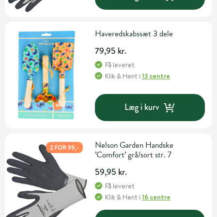
Haveredskabssæt 3 dele
79,95 kr.
Få leveret
Klik & Hent
i
13 centre
Læg i kurv
Nelson Garden Handske
2 FOR 99,-
’Comfort’ grå/sort str. 7
59,95 kr.
Få leveret
Klik & Hent
i
16 centre