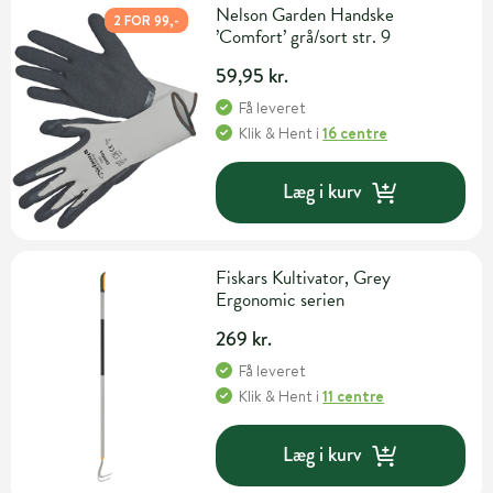
Nelson Garden Handske
2 FOR 99,-
’Comfort’ grå/sort str. 9
59,95 kr.
Få leveret
Klik & Hent
i
16 centre
Læg i kurv
Fiskars Kultivator, Grey
Ergonomic serien
269 kr.
Få leveret
Klik & Hent
i
11 centre
Læg i kurv