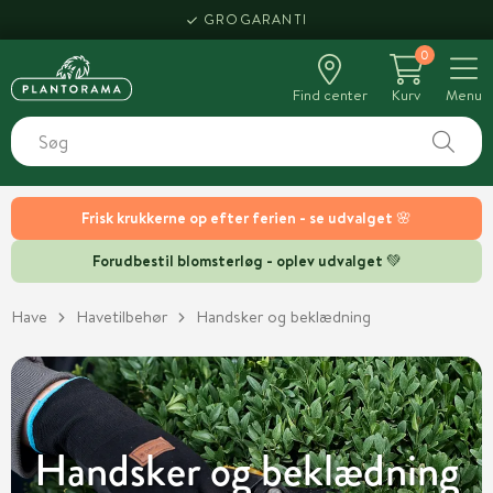
HENT SAMME DAG
0
Find center
Kurv
Menu
Frisk krukkerne op efter ferien - se udvalget 🌸
Forudbestil blomsterløg - oplev udvalget 💚
Have
Havetilbehør
Handsker og beklædning
Handsker og beklædning