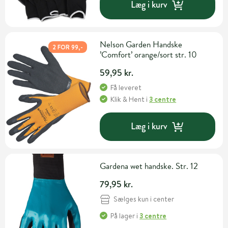
Læg i kurv
Nelson Garden Handske
2 FOR 99,-
’Comfort’ orange/sort str. 10
59,95 kr.
Få leveret
Klik & Hent
i
3 centre
Læg i kurv
Gardena wet handske. Str. 12
79,95 kr.
Sælges kun i center
På lager
i
3 centre