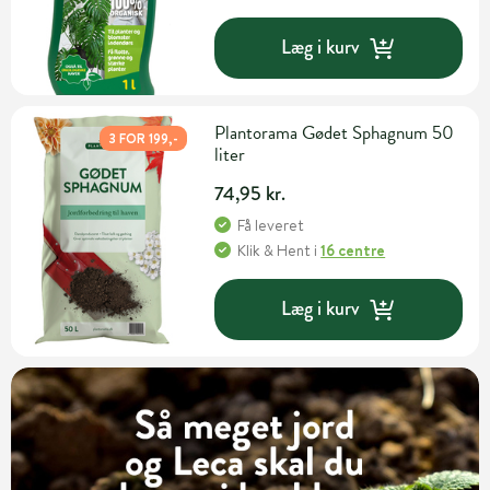
Læg i kurv
Plantorama Gødet Sphagnum 50
3 FOR 199,-
liter
74,95 kr.
Få leveret
Klik & Hent
i
16 centre
Læg i kurv