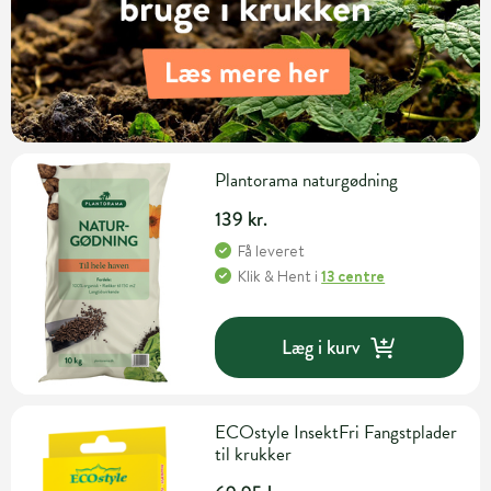
Plantorama naturgødning
139 kr.
Få leveret
Klik & Hent
i
13 centre
Læg i kurv
ECOstyle InsektFri Fangstplader
til krukker