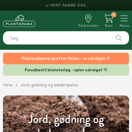
HENT SAMME DAG
0
Find center
Kurv
Menu
Frisk krukkerne op efter ferien - se udvalget 🌸
Forudbestil blomsterløg - oplev udvalget 💚
Have
Jord, gødning og bekæmpelse
Jord, gødning og