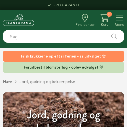
GROGARANTI
0
Find center
Kurv
Menu
Frisk krukkerne op efter ferien - se udvalget 🌸
Forudbestil blomsterløg - oplev udvalget 💚
Have
Jord, gødning og bekæmpelse
Jord, gødning og