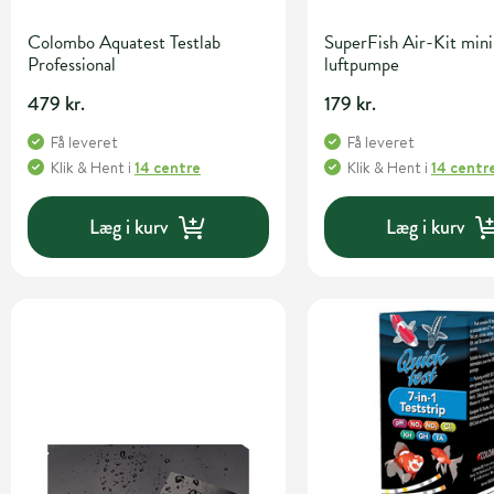
Colombo Aquatest Testlab
SuperFish Air-Kit mini
Professional
luftpumpe
479 kr.
179 kr.
Få leveret
Få leveret
Klik & Hent
i
14 centre
Klik & Hent
i
14 centr
Læg i kurv
Læg i kurv