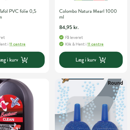
afol PVC folie 0,5
Colombo Natura Mearl 1000
m
ml
84,95 kr.
ret
Få leveret
Hent
i
11 centre
Klik & Hent
i
11 centre
æg i kurv
Læg i kurv