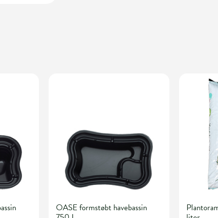
assin
OASE formstøbt havebassin
Plantoram
750 L
liter