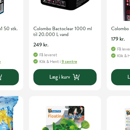
1 50 stk.
Colombo Bactoclear 1000 ml
Colombo 
til 20.000 L vand
179 kr.
249 kr.
Få leve
Få leveret
Klik & 
e
Klik & Hent
i
9 centre
Læg i kurv
L