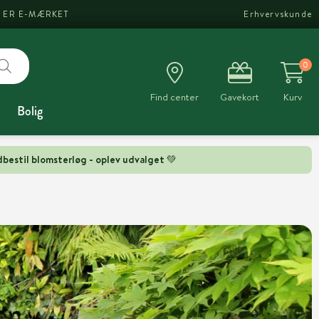
I ER E-MÆRKET
Erhvervskunde
0
Find center
Gavekort
Kurv
Bolig
bestil blomsterløg - oplev udvalget 💚