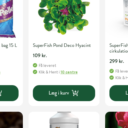
 bag 15 L
SuperFish Pond Deco Hyacint
SuperFis
cirkulati
109 kr.
299 kr.
Få leveret
Få leve
e
Klik & Hent
i
10 centre
Klik & 
Læg i kurv
L