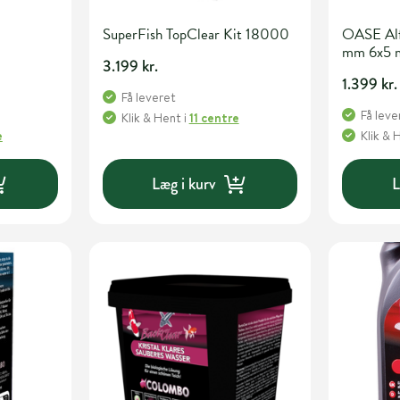
SuperFish TopClear Kit 18000
OASE Alf
mm 6x5 
3.199 kr.
1.399 kr.
Få leveret
Få leve
Klik & Hent
i
11 centre
e
Klik & 
Læg i kurv
L