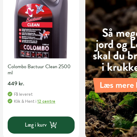
Colombo Bactuur Clean 2500
ml
449 kr.
Få leveret
Klik & Hent
i
12 centre
Læg i kurv