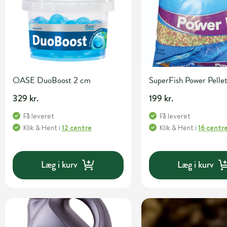
OASE DuoBoost 2 cm
SuperFish Power Pellet
329 kr.
199 kr.
Få leveret
Få leveret
Klik & Hent
i
12 centre
Klik & Hent
i
16 centr
Læg i kurv
Læg i kurv