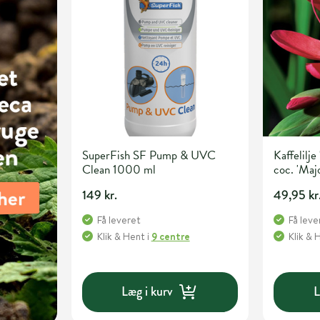
SuperFish SF Pump & UVC
Kaffelilje
Clean 1000 ml
coc. 'Maj
149 kr.
49,95 kr
Få leveret
Få leve
Klik & Hent
i
9 centre
Klik & 
Læg i kurv
L