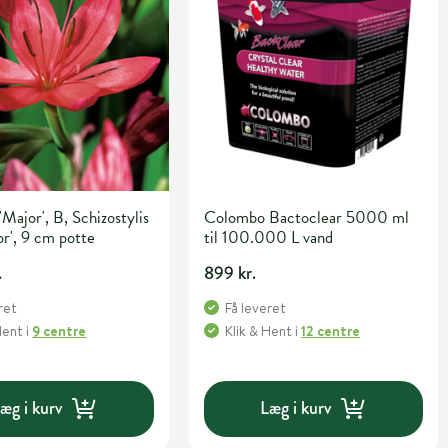
 'Major', B, Schizostylis
Colombo Bactoclear 5000 ml
or', 9 cm potte
til 100.000 L vand
.
899 kr.
ret
Få leveret
Hent
i
9 centre
Klik & Hent
i
12 centre
æg i kurv
Læg i kurv