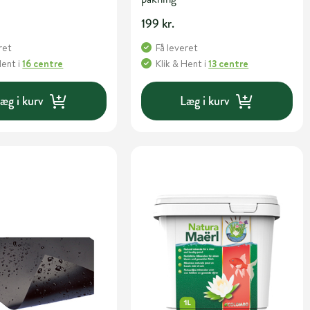
.
199 kr.
ret
Få leveret
Hent
i
16 centre
Klik & Hent
i
13 centre
æg i kurv
Læg i kurv