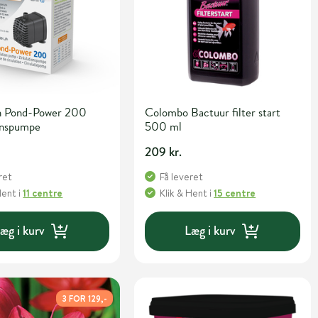
h Pond-Power 200
Colombo Bactuur filter start
onspumpe
500 ml
209 kr.
ret
Få leveret
Hent
i
11 centre
Klik & Hent
i
15 centre
æg i kurv
Læg i kurv
3 FOR 129,-