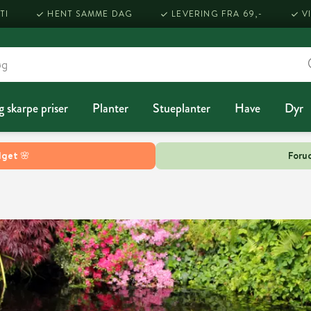
TI
HENT SAMME DAG
LEVERING FRA 69,-
V
g skarpe priser
Planter
Stueplanter
Have
Dyr
lget 🌸
Forud