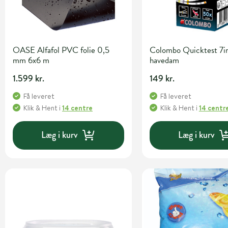
OASE Alfafol PVC folie 0,5
Colombo Quicktest 7in
mm 6x6 m
havedam
1.599 kr.
149 kr.
Få leveret
Få leveret
Klik & Hent
i
14 centre
Klik & Hent
i
14 centr
Læg i kurv
Læg i kurv