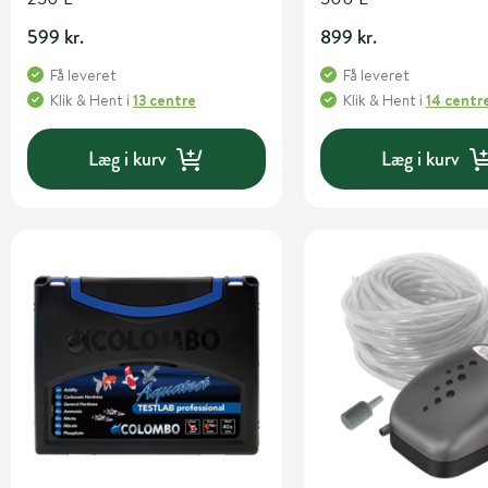
599 kr.
899 kr.
Få leveret
Få leveret
Klik & Hent
i
13 centre
Klik & Hent
i
14 centr
Læg i kurv
Læg i kurv