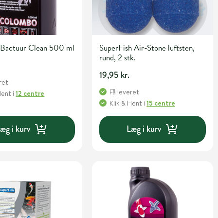
Bactuur Clean 500 ml
SuperFish Air-Stone luftsten,
rund, 2 stk.
19,95 kr.
ret
Få leveret
Hent
i
12 centre
Klik & Hent
i
15 centre
æg i kurv
Læg i kurv