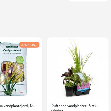
2 FOR 140,-
a vandplantejord, 18
Duftende vandplanter, 6 stk.
pakning