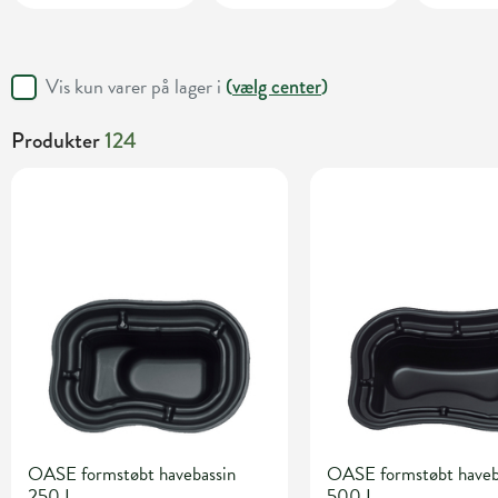
Vis kun varer på lager i
(
vælg center
)
Produkter
124
OASE formstøbt havebassin
OASE formstøbt haveb
250 L
500 L