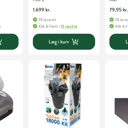
1.699 kr.
79,95 kr
Få leveret
Få leve
e
Klik & Hent
i
15 centre
Klik & 
Læg i kurv
L