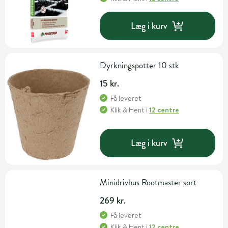
Læg i kurv
Dyrkningspotter 10 stk
15 kr.
Få leveret
Klik & Hent
i
12 centre
Læg i kurv
Minidrivhus Rootmaster sort
269 kr.
Få leveret
Klik & Hent
i
12 centre