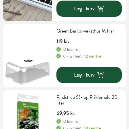
Læg i kurv
Green Basics væksthus M klar
119 kr.
Få leveret
Klik & Hent
i
12 centre
Læg i kurv
Pindstrup Så- og Priklemuld 20
liter
69,95 kr.
Få leveret
Klik & Hent
i
13 centre