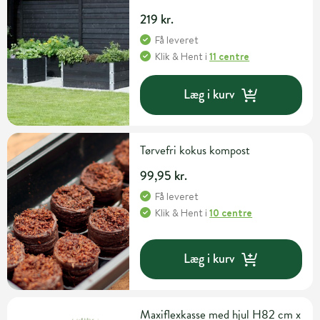
219 kr.
Få leveret
Klik & Hent
i
11 centre
Læg i kurv
Tørvefri kokus kompost
99,95 kr.
Få leveret
Klik & Hent
i
10 centre
Læg i kurv
Maxiflexkasse med hjul H82 cm x