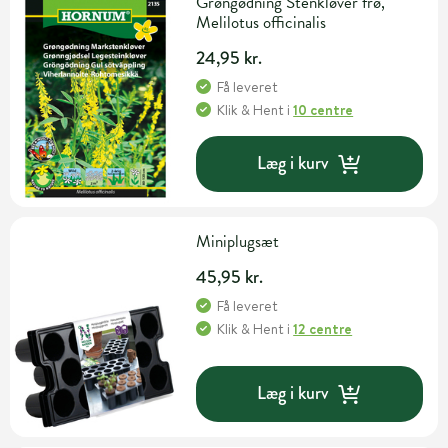
Grøngødning Stenkløver frø,
Melilotus officinalis
24,95 kr.
Få leveret
Klik & Hent
i
10 centre
Læg i kurv
Miniplugsæt
45,95 kr.
Få leveret
Klik & Hent
i
12 centre
Læg i kurv