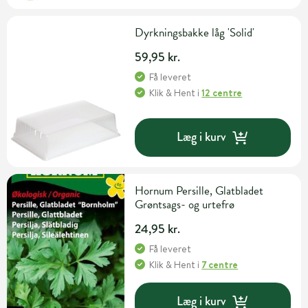
Dyrkningsbakke låg 'Solid'
59,95 kr.
Få leveret
Klik & Hent
i
12 centre
Læg i kurv
Hornum Persille, Glatbladet
Grøntsags- og urtefrø
24,95 kr.
Få leveret
Klik & Hent
i
7 centre
Læg i kurv