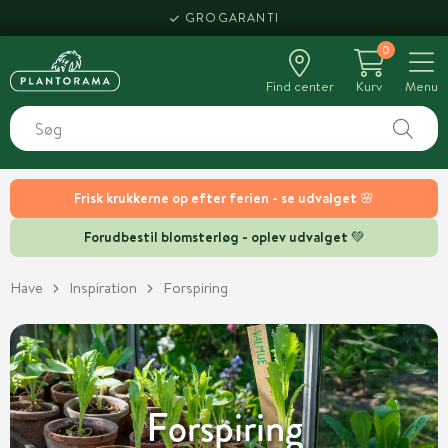
HENT SAMME DAG
GROGARANTI
0
Find center
Kurv
Menu
Frisk krukkerne op efter ferien - se udvalget 🌸
Forudbestil blomsterløg - oplev udvalget 💚
Have
Inspiration
Forspiring
Forspiring