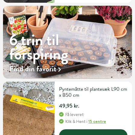
Pyntemåtte til plantesæk L90 cm
x B50 cm
49,95 kr.
Få leveret
Klik & Hent
i
15 centre