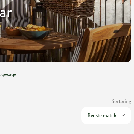
ar
yggesager.
Sortering