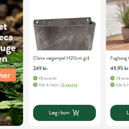
Claire vægampel H20cm grå
Fuglsan
249 kr.
49,95 kr
Få leveret
Få leve
Klik & Hent
i
13 centre
Klik & 
Læg i kurv
L