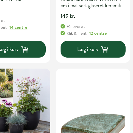
cm i mat sort glaseret keramik
149 kr.
ret
Få leveret
Hent
i
14 centre
Klik & Hent
i
12 centre
æg i kurv
Læg i kurv