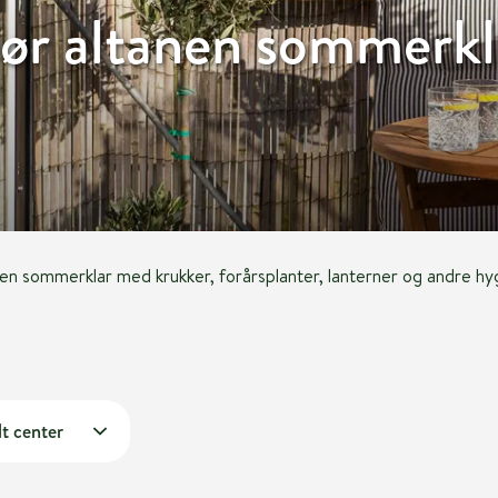
ør altanen sommerkl
en sommerklar med krukker, forårsplanter, lanterner og andre h
t center