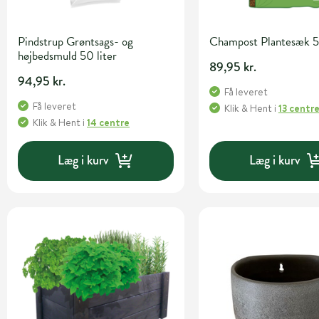
Pindstrup Grøntsags- og
Champost Plantesæk 50
højbedsmuld 50 liter
89,95 kr.
94,95 kr.
Få leveret
Få leveret
Klik & Hent
i
13 centr
Klik & Hent
i
14 centre
Læg i kurv
Læg i kurv