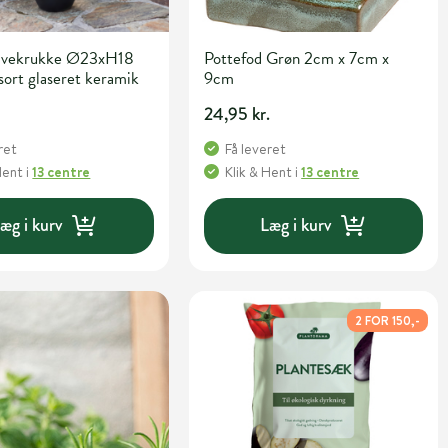
avekrukke Ø23xH18
Pottefod Grøn 2cm x 7cm x
sort glaseret keramik
9cm
.
24,95 kr.
ret
Få leveret
Hent
i
13 centre
Klik & Hent
i
13 centre
æg i kurv
Læg i kurv
2 FOR 150,-