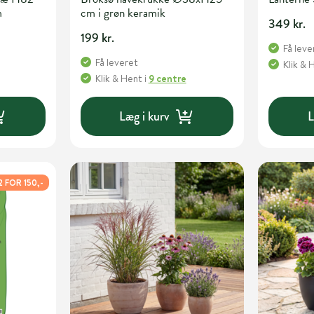
m
cm i grøn keramik
349 kr.
199 kr.
Få leve
Få leveret
Klik & 
Klik & Hent
i
9 centre
Læg i kurv
L
2 FOR 150,-