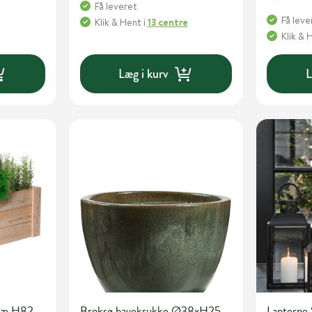
Få leveret
Få leve
Klik & Hent
i
13 centre
Klik & 
Læg i kurv
L
træ H82
Broksø havekrukke Ø38xH25
Lanterne 