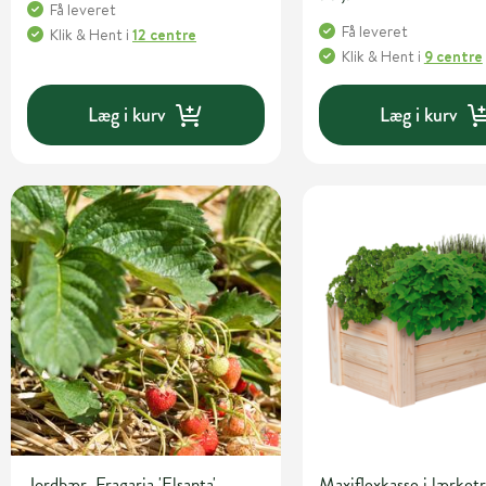
Få leveret
Få leveret
Klik & Hent
i
12 centre
Klik & Hent
i
9 centre
Læg i kurv
Læg i kurv
Jordbær, Fragaria 'Elsanta',
Maxiflexkasse i lærke