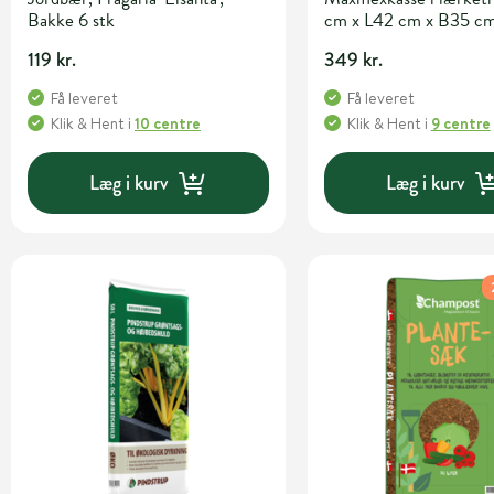
Bakke 6 stk
cm x L42 cm x B35 c
119 kr.
349 kr.
Få leveret
Få leveret
Klik & Hent
i
10 centre
Klik & Hent
i
9 centre
Læg i kurv
Læg i kurv