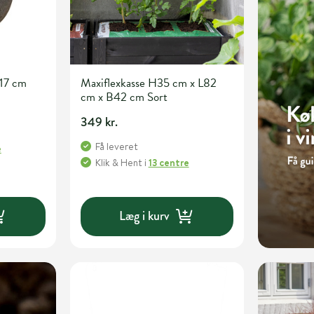
17 cm
Maxiflexkasse H35 cm x L82
cm x B42 cm Sort
349 kr.
Få leveret
e
Klik & Hent
i
13 centre
Læg i kurv