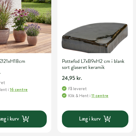
g Ø21xH18cm
Pottefod L7xB9xH2 cm i blank
sort glaseret keramik
.
24,95 kr.
ret
Få leveret
Hent
i
16 centre
Klik & Hent
i
11 centre
æg i kurv
Læg i kurv