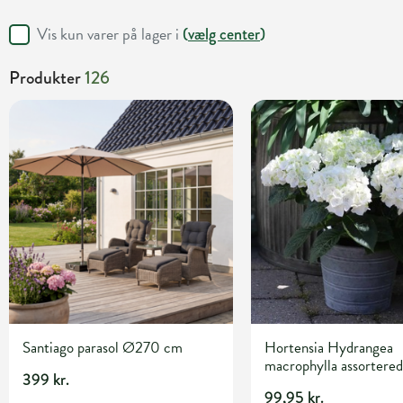
Vis kun varer på lager i
(
vælg center
)
Produkter
126
Santiago parasol Ø270 cm
Hortensia Hydrangea
macrophylla assortered
399 kr.
Ø13 cm potte
99,95 kr.