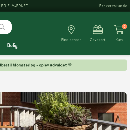
I ER E-MÆRKET
Erhvervskunde
0
Find center
Gavekort
Kurv
Bolig
bestil blomsterløg - oplev udvalget 💚