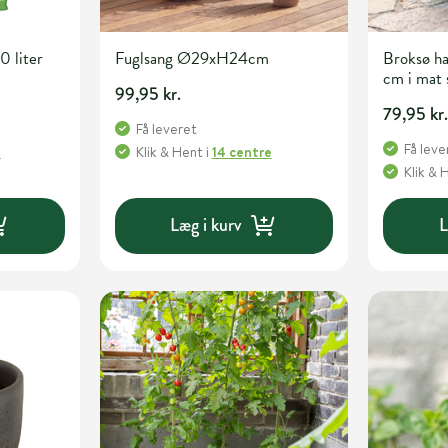
 liter
Fuglsang Ø29xH24cm
Broksø h
cm i mat 
99,95 kr.
79,95 kr
Få leveret
Få leve
e
Klik & Hent
i
14 centre
Klik & 
Læg i kurv
L