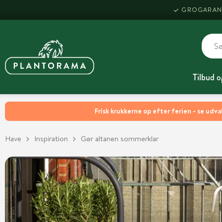
GROGARAN
Tilbud o
Frisk krukkerne op efter ferien - se udva
Have
Inspiration
Gør altanen sommerklar