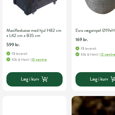
Maxiflexkasse med hjul H82 cm
Esra vægampel Ø19xH
x L42 cm x B35 cm
169 kr.
599 kr.
Få leveret
Få leveret
Klik & Hent
i
12 centr
Klik & Hent
i
10 centre
Læg i kurv
Læg i kurv