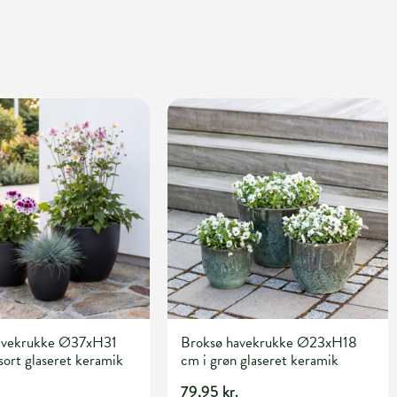
avekrukke Ø37xH31
Broksø havekrukke Ø23xH18
sort glaseret keramik
cm i grøn glaseret keramik
79,95 kr.