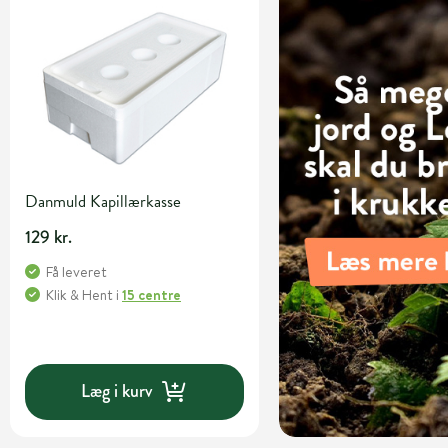
Danmuld Kapillærkasse
129 kr.
Få leveret
Klik & Hent
i
15 centre
Læg i kurv