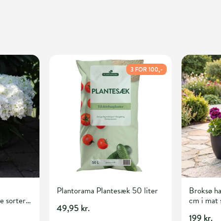
3 FOR 100,-
Plantorama Plantesæk 50 liter
Broksø h
e sorter
cm i mat 
49,95 kr.
199 kr.