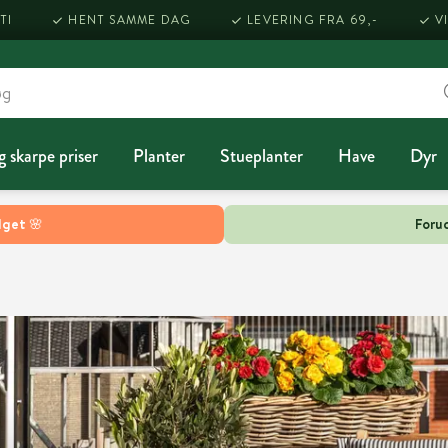
TI
HENT SAMME DAG
LEVERING FRA 69,-
V
g skarpe priser
Planter
Stueplanter
Have
Dyr
lget 🌸
Forud