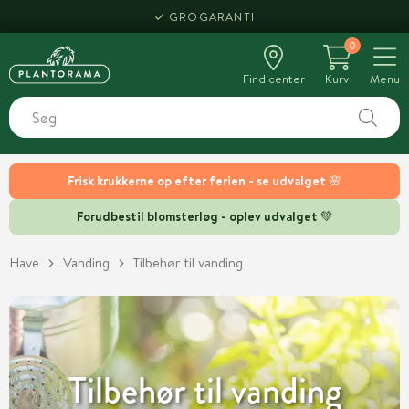
HENT SAMME DAG
0
Find center
Kurv
Menu
Frisk krukkerne op efter ferien - se udvalget 🌸
Forudbestil blomsterløg - oplev udvalget 💚
Have
Vanding
Tilbehør til vanding
Tilbehør til vanding