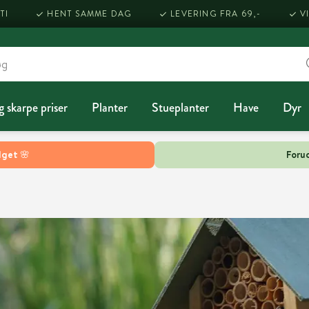
TI
HENT SAMME DAG
LEVERING FRA 69,-
V
g skarpe priser
Planter
Stueplanter
Have
Dyr
lget 🌸
Forud