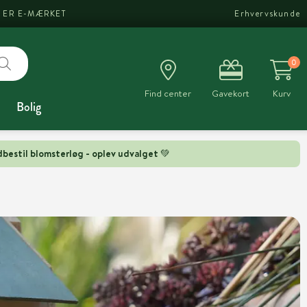
I ER E-MÆRKET
Erhvervskunde
0
Find center
Gavekort
Kurv
Bolig
bestil blomsterløg - oplev udvalget 💚