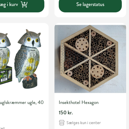
æg i kurv
Se lagerstatus
fuglskræmmer ugle, 40
Insekthotel Hexagon
150 kr.
Sælges kun i center
ret