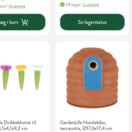
På lager
i
2 centre
Hent
i
6 centre
æg i kurv
Se lagerstatus
e Drikkeblomst til
GardenLife Humlebibo,
4,1x4,1x9,2 cm
terracotta, Ø17,6x17,4 cm