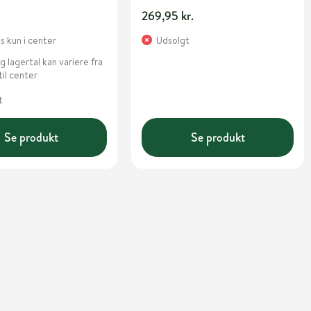
.
269,95 kr.
 kun i center
Udsolgt
g lagertal kan variere fra
til center
t
Se produkt
Se produkt