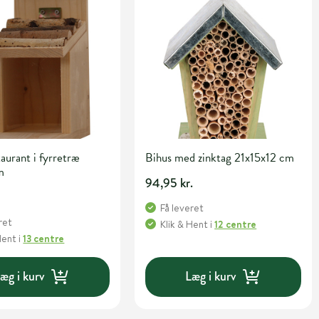
aurant i fyrretræ
Bihus med zinktag 21x15x12 cm
m
94,95 kr.
Få leveret
ret
Klik & Hent
i
12 centre
Hent
i
13 centre
æg i kurv
Læg i kurv