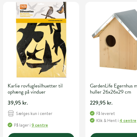
Karlie rovfuglesilhuetter til
GardenLife Egernhus 
ophæng på vinduer
huller 26x26x29 cm
39,95 kr.
229,95 kr.
Sælges kun i center
Få leveret
Klik & Hent
i
4 centre
På lager
i
9 centre