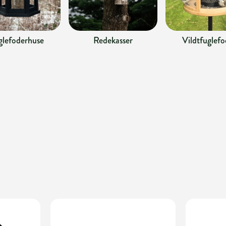
glefoderhuse
Redekasser
Vildtfuglefo