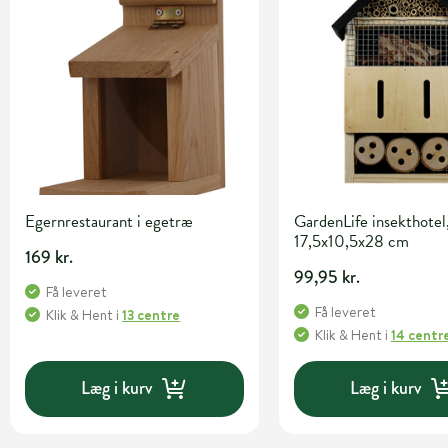
Egernrestaurant i egetræ
GardenLife insekthotel,
17,5x10,5x28 cm
169 kr.
99,95 kr.
Få leveret
Få leveret
Klik & Hent
i
13 centre
Klik & Hent
i
14 centr
Læg i kurv
Læg i kurv