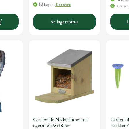
På lager
i
3 centre
Klik & 
Se lagerstatus
L
GardenLife Nøddeautomat til
GardenLif
egern 13x23x18 cm
insekter 