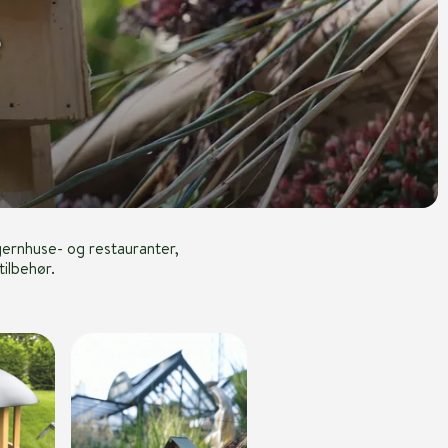
e
egernhuse- og restauranter,
ilbehør.