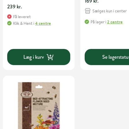
169 kr.
239 kr.
Sælges kun i center
Få leveret
På lager
i
2 centre
Klik & Hent
i
4 centre
Læg i kurv
Se lagerstatu