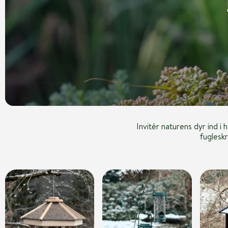
Invitér naturens dyr ind i
fuglesk