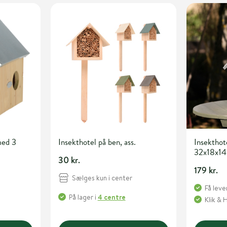
med 3
Insekthotel på ben, ass.
Insekthot
32x18x1
30 kr.
179 kr.
Sælges kun i center
Få leve
På lager
i
4 centre
Klik & 