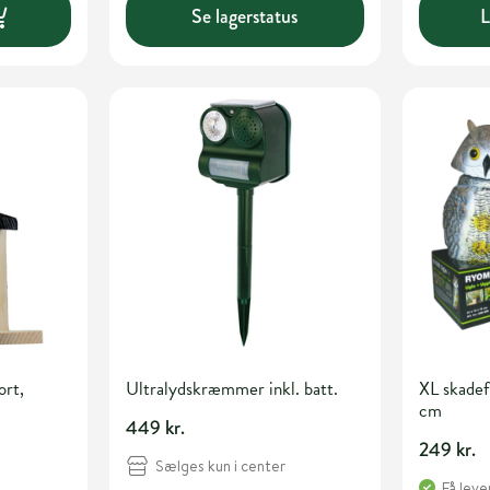
Se lagerstatus
L
ort,
Ultralydskræmmer inkl. batt.
XL skade
cm
449 kr.
249 kr.
Sælges kun i center
Få leve