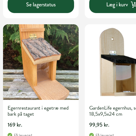
Se lagerstatus
Læg i kurv
Egernrestaurant i egetræ med
GardenLife egernhus, s
bark på taget
18,5x9,5x24 cm
169 kr.
99,95 kr.
Få leveret
Få leveret