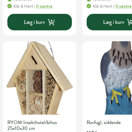
Klik & Hent
i
11 centre
Klik & Hent
i
11 centre
Læg i kurv
Læg i kurv
RYOM Insekthotel/bihus
Rovfugl, siddende
25x10x30 cm