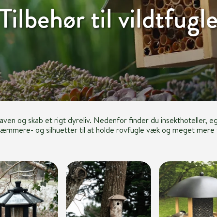
Tilbehør til vildtfugl
 haven og skab et rigt dyreliv. Nedenfor finder du insekthoteller, 
ræmmere- og silhuetter til at holde rovfugle væk og meget mere t