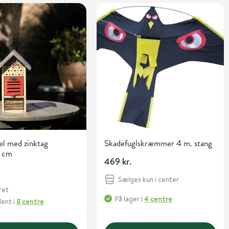
el med zinktag
Skadefuglskræmmer 4 m. stang
4 cm
469 kr.
Sælges kun i center
ret
På lager
i
4 centre
Hent
i
8 centre