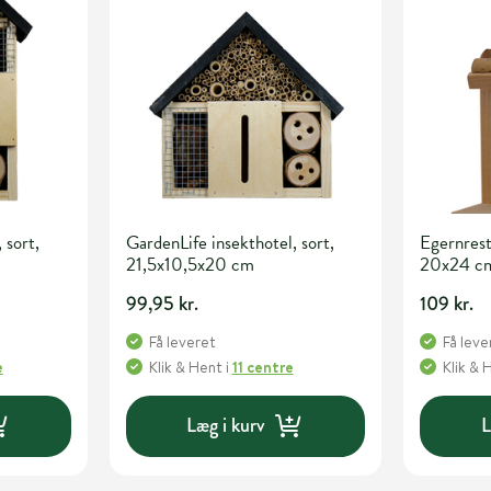
 sort,
GardenLife insekthotel, sort,
Egernrest
21,5x10,5x20 cm
20x24 c
99,95 kr.
109 kr.
Få leveret
Få leve
e
Klik & Hent
i
11 centre
Klik & 
Læg i kurv
L