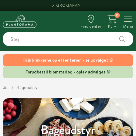
GROGARANTI
0
Find center
Kurv
Menu
Frisk krukkerne op efter ferien - se udvalget 🌸
Forudbestil blomsterløg - oplev udvalget 💚
Jul
Bageudstyr
Bageudstyr