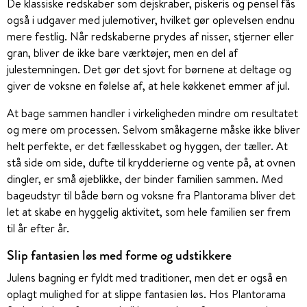
De klassiske redskaber som dejskraber, piskeris og pensel fås
også i udgaver med julemotiver, hvilket gør oplevelsen endnu
mere festlig. Når redskaberne prydes af nisser, stjerner eller
gran, bliver de ikke bare værktøjer, men en del af
julestemningen. Det gør det sjovt for børnene at deltage og
giver de voksne en følelse af, at hele køkkenet emmer af jul.
At bage sammen handler i virkeligheden mindre om resultatet
og mere om processen. Selvom småkagerne måske ikke bliver
helt perfekte, er det fællesskabet og hyggen, der tæller. At
stå side om side, dufte til krydderierne og vente på, at ovnen
dingler, er små øjeblikke, der binder familien sammen. Med
bageudstyr til både børn og voksne fra Plantorama bliver det
let at skabe en hyggelig aktivitet, som hele familien ser frem
til år efter år.
Slip fantasien løs med forme og udstikkere
Julens bagning er fyldt med traditioner, men det er også en
oplagt mulighed for at slippe fantasien løs. Hos Plantorama