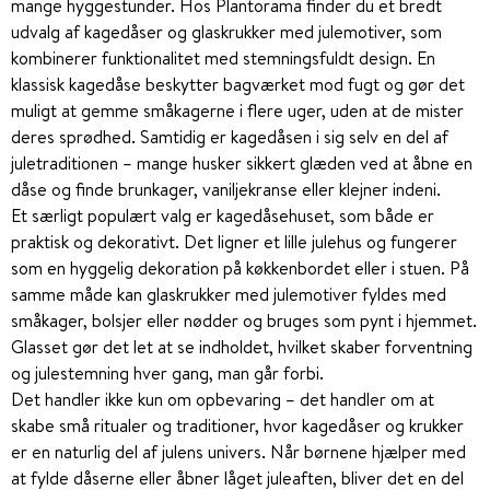
mange hyggestunder. Hos Plantorama finder du et bredt
udvalg af kagedåser og glaskrukker med julemotiver, som
kombinerer funktionalitet med stemningsfuldt design. En
klassisk kagedåse beskytter bagværket mod fugt og gør det
muligt at gemme småkagerne i flere uger, uden at de mister
deres sprødhed. Samtidig er kagedåsen i sig selv en del af
juletraditionen – mange husker sikkert glæden ved at åbne en
dåse og finde brunkager, vaniljekranse eller klejner indeni.
Et særligt populært valg er kagedåsehuset, som både er
praktisk og dekorativt. Det ligner et lille julehus og fungerer
som en hyggelig dekoration på køkkenbordet eller i stuen. På
samme måde kan glaskrukker med julemotiver fyldes med
småkager, bolsjer eller nødder og bruges som pynt i hjemmet.
Glasset gør det let at se indholdet, hvilket skaber forventning
og julestemning hver gang, man går forbi.
Det handler ikke kun om opbevaring – det handler om at
skabe små ritualer og traditioner, hvor kagedåser og krukker
er en naturlig del af julens univers. Når børnene hjælper med
at fylde dåserne eller åbner låget juleaften, bliver det en del