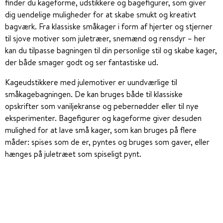
finder du kageforme, udstikkere og bagefigurer, som giver
dig uendelige muligheder for at skabe smukt og kreativt
bagværk. Fra klassiske småkager i form af hjerter og stjerner
til sjove motiver som juletræer, snemænd og rensdyr – her
kan du tilpasse bagningen til din personlige stil og skabe kager,
der både smager godt og ser fantastiske ud.
Kageudstikkere med julemotiver er uundværlige til
småkagebagningen. De kan bruges både til klassiske
opskrifter som vaniljekranse og pebernødder eller til nye
eksperimenter. Bagefigurer og kageforme giver desuden
mulighed for at lave små kager, som kan bruges på flere
måder: spises som de er, pyntes og bruges som gaver, eller
hænges på juletræet som spiseligt pynt.
Hos Plantorama tror vi på, at bagning er mere end blot
madlavning – det er en kreativ proces, hvor både børn og
voksne kan udfolde sig. Med de rette kageforme, udstikkere
og opskrifter kan du skabe noget helt unikt, der ikke bare
bringer smag, men også æstetik og julestemning ind i