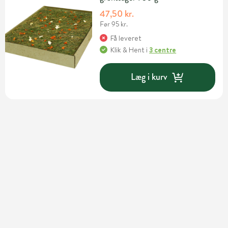
47,50 kr.
Før 95 kr.
Få leveret
Klik & Hent
i
3 centre
Læg i kurv