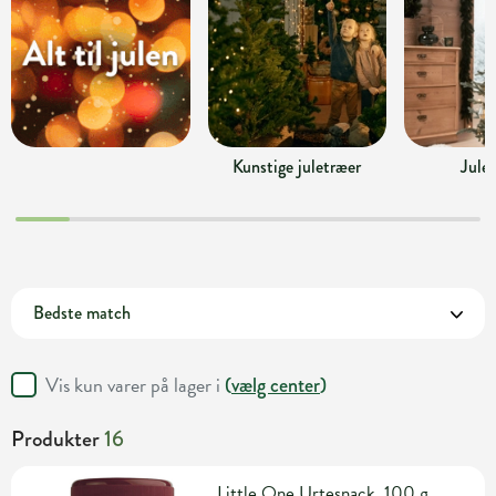
Kunstige juletræer
Jule
Vis kun varer på lager i
(
vælg center
)
Produkter
16
Little One Urtesnack, 100 g