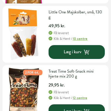
Little One Majskolber, små, 130
g
49,95 kr.
Få leveret
Klik & Hent
i
10 centre
Læg i kurv
Treat Time Soft-Snack mini
2 FOR 44,-
hjerte mix 200 g
29,95 kr.
Få leveret
Klik & Hent
i
12 centre