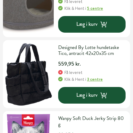
Få leveret
Klik & Hent
i
5 centre
Læg i kurv
Designed By Lotte hundetaske
Tico, antracit 42x20x35 cm
559,95 kr.
Få leveret
Klik & Hent
i
3 centre
Læg i kurv
Wanpy Soft Duck Jerky Strip 80
g