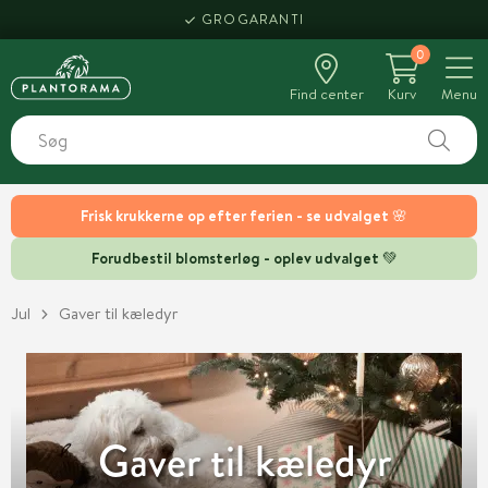
GROGARANTI
0
Find center
Kurv
Menu
Frisk krukkerne op efter ferien - se udvalget 🌸
Forudbestil blomsterløg - oplev udvalget 💚
Jul
Gaver til kæledyr
Gaver til kæledyr