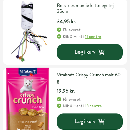
Beeztees mumie kattelegetøj
35cm
34,95 kr.
Få leveret
Klik & Hent
i
11 centre
Læg i kurv
Vitakraft Crispy Crunch malt 60
g
19,95 kr.
Få leveret
Klik & Hent
i
13 centre
Læg i kurv