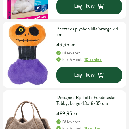
Læg i kurv
Beeztees plysben lilla/orange 24
cm
49,95 kr.
Få leveret
Klik & Hent
i
10 centre
Læg i kurv
Designed By Lotte hundetaske
Tebby, beige 43x18x35 cm
489,95 kr.
Få leveret
Klik & Hent
i
11 centre