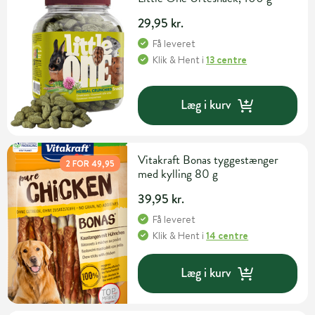
29,95 kr.
Få leveret
Klik & Hent
i
13 centre
Læg i kurv
Vitakraft Bonas tyggestænger
2 FOR 49,95
med kylling 80 g
39,95 kr.
Få leveret
Klik & Hent
i
14 centre
Læg i kurv