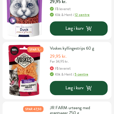
29,95 kr.
Få leveret
Klik & Hent
i
12 centre
Læg i kurv
Voskes kyllingestrips 60 g
SPAR 5,-
29,95 kr.
Før 34,95 kr.
Få leveret
Klik & Hent
i
5 centre
Læg i kurv
JR FARM urteeng med
SPAR 47,50
grøntsager 750 g