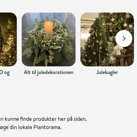
D og
Alt til juledekorationen
Julekugler
gen kunne finde produkter her på siden.
søge din lokale Plantorama.