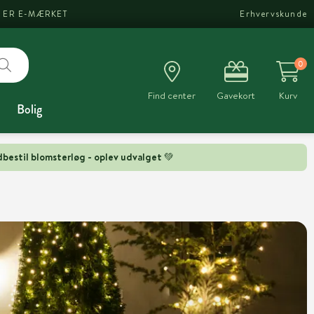
I ER E-MÆRKET
Erhvervskunde
0
Find center
Gavekort
Kurv
Bolig
bestil blomsterløg - oplev udvalget 💚