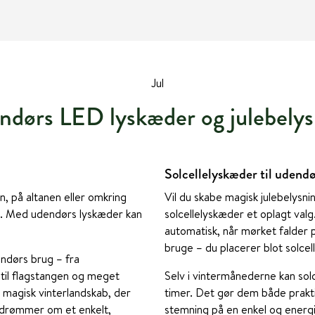
Jul
ndørs LED lyskæder og julebelys
Solcellelyskæder til udendø
n, på altanen eller omkring
Vil du skabe magisk julebelysn
et. Med udendørs lyskæder kan
solcellelyskæder et oplagt valg
automatisk, når mørket falder
bruge – du placerer blot solcel
endørs brug – fra
r til flagstangen og meget
Selv i vintermånederne kan solce
 magisk vinterlandskab, der
timer. Det gør dem både praktis
 drømmer om et enkelt,
stemning på en enkel og ener