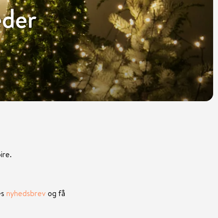
der
ire.
es
nyhedsbrev
og få