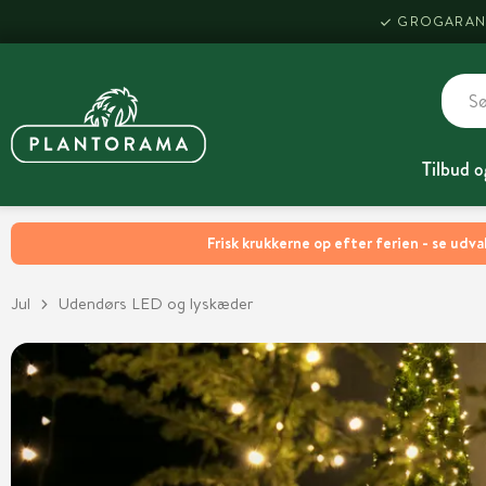
GROGARAN
Tilbud o
Frisk krukkerne op efter ferien - se udva
Jul
Udendørs LED og lyskæder