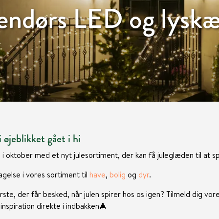
endørs LED og lyskæ
 øjeblikket gået i hi
 i oktober med et nyt julesortiment, der kan få juleglæden til at sp
gelse i vores sortiment til
have
,
bolig
og
dyr
.
rste, der får besked, når julen spirer hos os igen? Tilmeld dig vor
nspiration direkte i indbakken
🎄