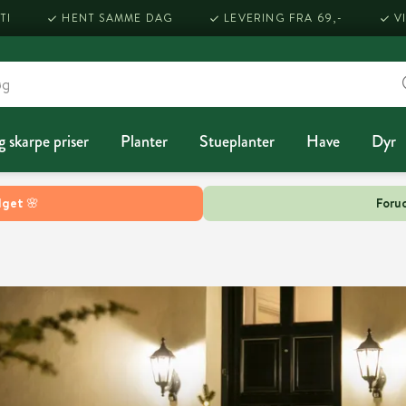
TI
HENT SAMME DAG
LEVERING FRA 69,-
V
g skarpe priser
Planter
Stueplanter
Have
Dyr
lget 🌸
Forud