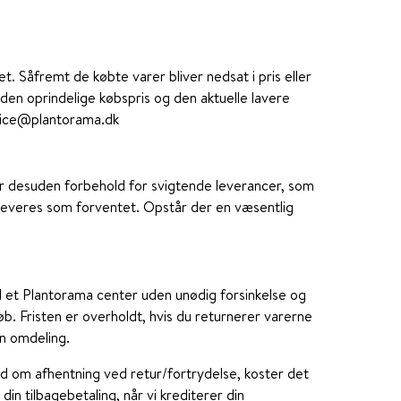
t. Såfremt de købte varer bliver nedsat i pris eller
 den oprindelige købspris og den aktuelle lavere
rvice@plantorama.dk
ager desuden forbehold for svigtende leverancer, som
n leveres som forventet. Opstår der en væsentlig
til et Plantorama center uden unødig forsinkelse og
øb. Fristen er overholdt, hvis du returnerer varerne
en omdeling.
ud om afhentning ved retur/fortrydelse, koster det
in tilbagebetaling, når vi krediterer din