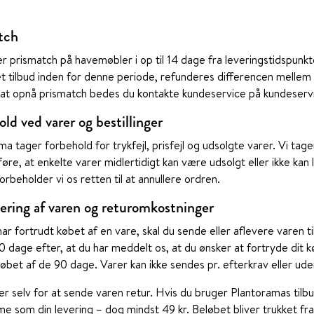
tch
er prismatch på havemøbler i op til 14 dage fra leveringstidspunkte
 et tilbud inden for denne periode, refunderes differencen mellem
r at opnå prismatch bedes du kontakte kundeservice på kundese
ld ved varer og bestillinger
ma tager forbehold for trykfejl, prisfejl og udsolgte varer. Vi t
øre, at enkelte varer midlertidigt kan være udsolgt eller ikke ka
 forbeholder vi os retten til at annullere ordren.
ering af varen og returomkostninger
har fortrudt købet af en vare, skal du sende eller aflevere varen 
0 dage efter, at du har meddelt os, at du ønsker at fortryde dit k
løbet af de 90 dage. Varer kan ikke sendes pr. efterkrav eller ud
er selv for at sende varen retur. Hvis du bruger Plantoramas tilb
 som din levering – dog mindst 49 kr. Beløbet bliver trukket fra d