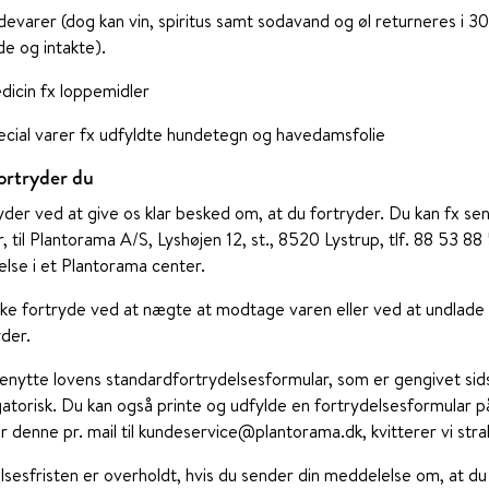
evarer (dog kan vin, spiritus samt sodavand og øl returneres i 3
de og intakte).
dicin fx loppemidler
ecial varer fx udfyldte hundetegn og havedamsfolie
ortryder du
yder ved at give os klar besked om, at du fortryder. Du kan fx send
r, til Plantorama A/S, Lyshøjen 12, st., 8520 Lystrup, tlf. 88 53 
lse i et Plantorama center.
kke fortryde ved at nægte at modtage varen eller ved at undlade
yder.
enytte lovens standardfortrydelsesformular, som er gengivet sidst
igatorisk. Du kan også printe og udfylde en fortrydelsesformular
 denne pr. mail til kundeservice@plantorama.dk, kvitterer vi strak
lsesfristen er overholdt, hvis du sender din meddelelse om, at du 