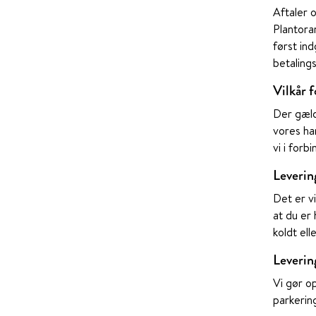
Aftaler 
Plantora
først in
betaling
Vilkår 
Der gæld
vores ha
vi i forb
Leverin
Det er vi
at du er 
koldt el
Levering
Vi gør o
parkering