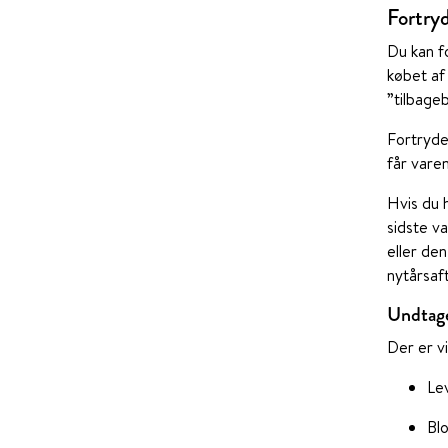
Fortryd
Du kan f
købet af
”tilbage
Fortryde
får varen
Hvis du h
sidste va
eller den
nytårsaf
Undtage
Der er v
Le
Blo