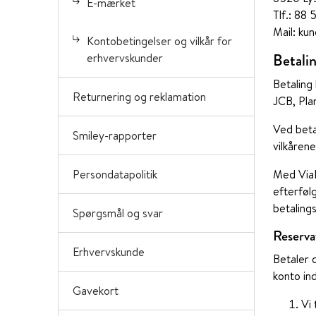
E-mærket
Tlf.: 88
Mail: ku
Kontobetingelser og vilkår for
Betali
erhvervskunder
Betaling
Returnering og reklamation
JCB, Pla
Ved beta
Smiley-rapporter
vilkårene
Persondatapolitik
Med ViaB
efterføl
betalings
Spørgsmål og svar
Reserva
Erhvervskunde
Betaler 
konto indt
Gavekort
Vi 