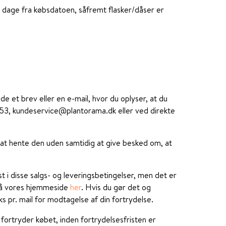
0 dage fra købsdatoen, såfremt flasker/dåser er
e et brev eller en e-mail, hvor du oplyser, at du
88 53, kundeservice@plantorama.dk eller ved direkte
 at hente den uden samtidig at give besked om, at
 i disse salgs- og leveringsbetingelser, men det er
 på vores hjemmeside
her
. Hvis du gør det og
s pr. mail for modtagelse af din fortrydelse.
fortryder købet, inden fortrydelsesfristen er