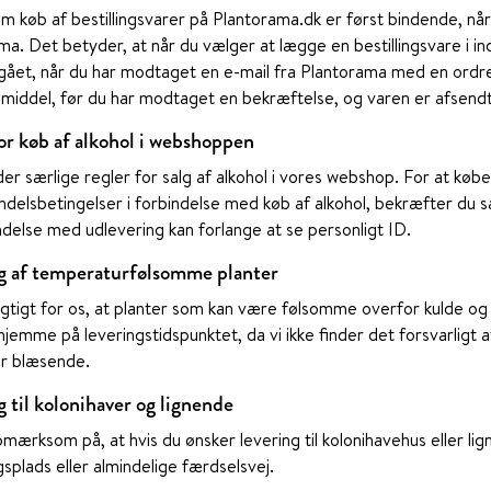
om køb af bestillingsvarer på Plantorama.dk er først bindende, n
ma. Det betyder, at når du vælger at lægge en bestillingsvare i i
dgået, når du har modtaget en e-mail fra Plantorama med en ordr
smiddel, før du har modtaget en bekræftelse, og varen er afsendt
for køb af alkohol i webshoppen
er særlige regler for salg af alkohol i vores webshop. For at købe
ndelsbetingelser i forbindelse med køb af alkohol, bekræfter du s
indelse med udlevering kan forlange at se personligt ID.
g af temperaturfølsomme planter
gtigt for os, at planter som kan være følsomme overfor kulde og tr
hjemme på leveringstidspunktet, da vi ikke finder det forsvarligt 
ler blæsende.
 til kolonihaver og lignende
pmærksom på, at hvis du ønsker levering til kolonihavehus eller li
splads eller almindelige færdselsvej.