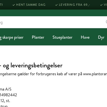
TI
HENT SAMME DAG
LEVERING FRA 69,-
V
g skarpe priser
Planter
Stueplanter
Have
Dyr
- og leveringsbetingelser
ngelserne gælder for forbrugeres køb af varer på www.plantorama
ama A/S
 14982442
12, st.
strup