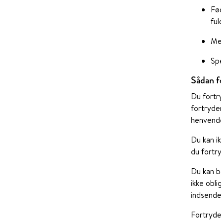
Fød
ful
Me
Sp
Sådan f
Du fortr
fortryde
henvende
Du kan i
du fortr
Du kan b
ikke obl
indsender
Fortryde