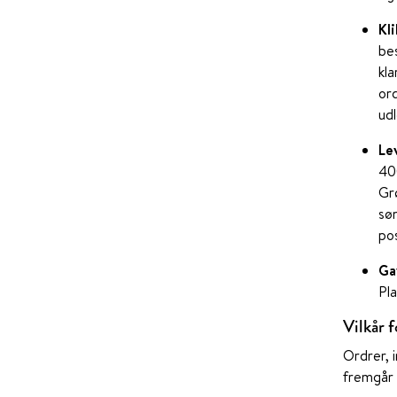
Kl
bes
kla
ord
ud
Le
400
Gr
søn
po
Ga
Pl
Vilkår f
Ordrer, 
fremgår 