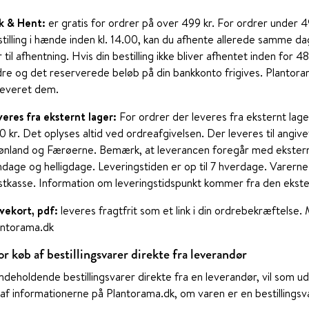
ik & Hent:
er gratis for ordrer på over 499 kr. For ordrer under 49
tilling i hænde inden kl. 14.00, kan du afhente allerede samme d
r til afhentning. Hvis din bestilling ikke bliver afhentet inden for
re og det reserverede beløb på din bankkonto frigives. Plantoram
leveret dem.
veres fra eksternt lager:
For ordrer der leveres fra eksternt lag
 kr. Det oplyses altid ved ordreafgivelsen. Der leveres til angiv
ønland og Færøerne. Bemærk, at leverancen foregår med ekstern 
dage og helligdage. Leveringstiden er op til 7 hverdage. Varerne 
stkasse. Information om leveringstidspunkt kommer fra den ekste
vekort, pdf:
leveres fragtfrit som et link i din ordrebekræftelse.
antorama.dk
or køb af bestillingsvarer direkte fra leverandør
indeholdende bestillingsvarer direkte fra en leverandør, vil som 
af informationerne på Plantorama.dk, om varen er en bestillingsv