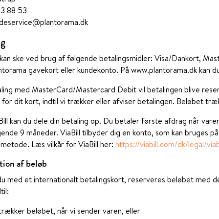
 53 88 53
ndeservice@plantorama.dk
ng
 kan ske ved brug af følgende betalingsmidler: Visa/Dankort, Ma
ntorama gavekort eller kundekonto. På www.plantorama.dk kan d
ling med MasterCard/Mastercard Debit vil betalingen blive res
 for dit kort, indtil vi trækker eller afviser betalingen. Beløbet t
ill kan du dele din betaling op. Du betaler første afdrag når var
gende 9 måneder. ViaBill tilbyder dig en konto, som kan bruges på
metode. Læs vilkår for ViaBill her:
https://viabill.com/dk/legal/viabi
tion af beløb
du med et internationalt betalingskort, reserveres beløbet med d
il:
trækker beløbet, når vi sender varen, eller