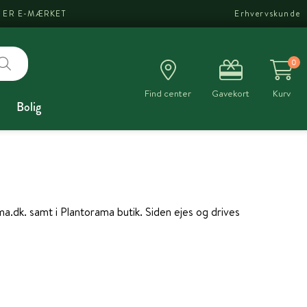
I ER E-MÆRKET
Erhvervskunde
0
Find center
Gavekort
Kurv
Bolig
.dk. samt i Plantorama butik. Siden ejes og drives