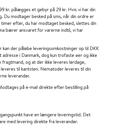
9 kr. pålægges et gebyr på 29 kr. Hvis vi har din
ag. Du modtager besked på sms, når din ordre er
 48 timer efter, du har modtaget besked, slettes din
a bærer ansvaret for varerne indtil, vi har
er kan der påløbe leveringsomkostninger op til DKK
et adresse i Danmark, dog kun trofaste øer og ikke
fragtmand, og at der ikke leveres lørdage,
leveres til kantsten. Nematoder leveres til din
rne leverandør.
 Modtages på e-mail direkte efter bestilling på
udgangspunkt have en længere leveringstid. Det
are med levering direkte fra leverandør.