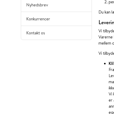
pen
Nyhedsbrev
Du kan l
Konkurrencer
Leveri
Vi tilbyd
Kontakt os
Varerne 
mellem c
Vi tilby
Kli
Fra
Lev
mai
ikk
Vi 
er 
ann
ege