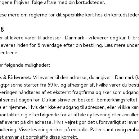
gene frigives ifølge aftale med din kortudsteder.
æse mere om reglerne for dit specifikke kort hos din kortudsteder
ng
er at levere varer til adresser i Danmark - vi leverer dog kun til 
leveres inden for 5 hverdage efter din bestilling. Læs mere under
entrene.
der følgende muligheder:
k & Få leveret:
Vi leverer til den adresse, du angiver i Danmark 
gtpriserne starter fra 69 kr. og afhænger af, hvilke varer du besti
eringen håndteres af et eksternt fragtfirma og sker som udgangsp
l senest dagen før. Du kan skrive en besked i bemærkningsfeltet v
e er hjemme. Hvis der ikke er adgang til adressen, eller vi ikke kan
kontakter dig efterfølgende for at aftale ny levering eller annulle
afleveret på din adresse. Hvis vejret gør det uforsvarligt at levere
ullering. Visse leveringer sker på en palle. Paller samt øvrig em
t ansvar at bortskaffe disse korrekt.