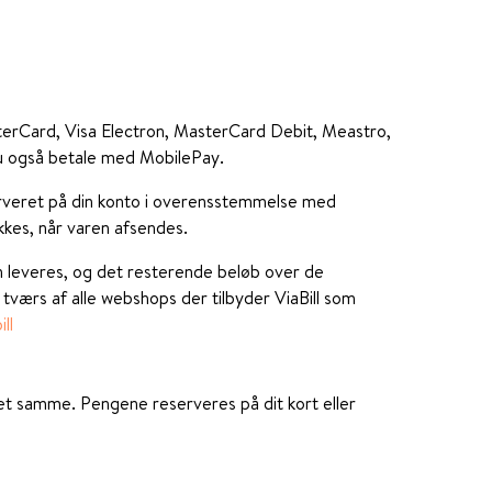
sterCard, Visa Electron, MasterCard Debit, Meastro,
u også betale med MobilePay.
erveret på din konto i overensstemmelse med
rækkes, når varen afsendes.
en leveres, og det resterende beløb over de
 tværs af alle webshops der tilbyder ViaBill som
ll
et samme. Pengene reserveres på dit kort eller