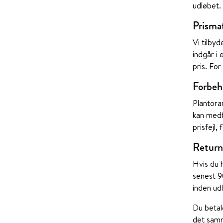
udløbet.
Prisma
Vi tilbyd
indgår i
pris. Fo
Forbeho
Plantora
kan medf
prisfejl,
Return
Hvis du 
senest 9
inden ud
Du betal
det samme