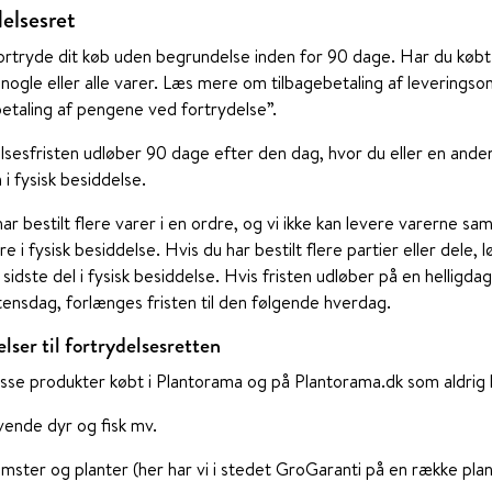
elsesret
ortryde dit køb uden begrundelse inden for 90 dage. Har du købt f
 nogle eller alle varer. Læs mere om tilbagebetaling af leveringso
betaling af pengene ved fortrydelse”.
lsesfristen udløber 90 dage efter den dag, hvor du eller en anden
 i fysisk besiddelse.
ar bestilt flere varer i en ordre, og vi ikke kan levere varerne sam
re i fysisk besiddelse. Hvis du har bestilt flere partier eller dele, 
 sidste del i fysisk besiddelse. Hvis fristen udløber på en helligda
tensdag, forlænges fristen til den følgende hverdag.
lser til fortrydelsesretten
isse produkter købt i Plantorama og på Plantorama.dk som aldrig
vende dyr og fisk mv.
mster og planter (her har vi i stedet GroGaranti på en række pla