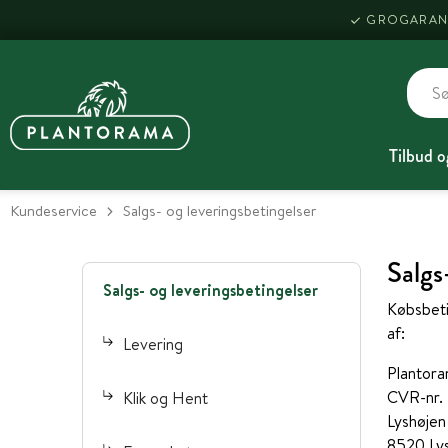
GROGARAN
Tilbud o
Kundeservice
Salgs- og leveringsbetingelser
Salgs
Salgs- og leveringsbetingelser
Købsbeti
af:
Levering
Plantor
CVR-nr.
Klik og Hent
Lyshøjen 
8520 Ly