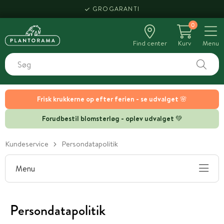
GROGARANTI
0
Find center
Kurv
Menu
Frisk krukkerne op efter ferien - se udvalget 🌸
Forudbestil blomsterløg - oplev udvalget 💚
Kundeservice
Persondatapolitik
Menu
Persondatapolitik