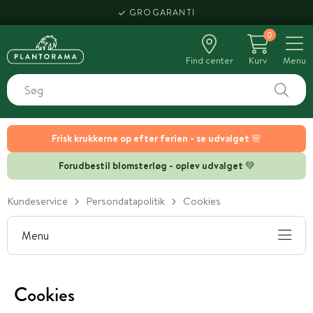
GROGARANTI
0
Find center
Kurv
Menu
Frisk krukkerne op efter ferien - se udvalget 🌸
Forudbestil blomsterløg - oplev udvalget 💚
Kundeservice
Persondatapolitik
Cookies
Menu
Cookies