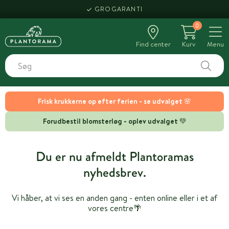
GROGARANTI
0
Find center
Kurv
Menu
Frisk krukkerne op efter ferien - se udvalget 🌸
Forudbestil blomsterløg - oplev udvalget 💚
Du er nu afmeldt Plantoramas
nyhedsbrev.
Vi håber, at vi ses en anden gang - enten online eller i et af
vores centre🌴