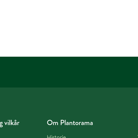
 vilkår
Om Plantorama
Historie