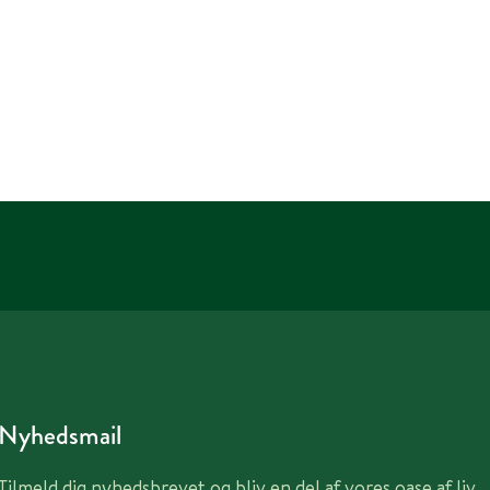
Nyhedsmail
Tilmeld dig nyhedsbrevet og bliv en del af vores oase af liv