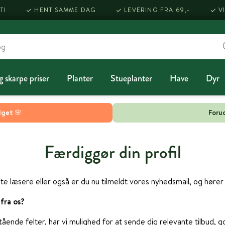
TI
HENT SAMME DAG
LEVERING FRA 69,-
V
g skarpe priser
Planter
Stueplanter
Have
Dyr
lget 🌸
Forud
Færdiggør din profil
te læsere eller også er du nu tilmeldt vores nyhedsmail, og hører
fra os?
ående felter, har vi mulighed for at sende dig relevante tilbud, 