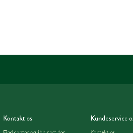
Kontakt os
Kundeservice og
Find center og åbningstider
Kontakt os