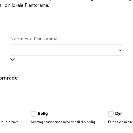
i din lokale Plantorama.
Nærmeste Plantorama
eområde
Bolig
Dyr
 til din have.
Modtag spændende nyheder til din bolig.
Få tips og aktuel