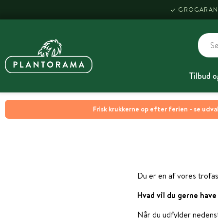
GROGARAN
Tilbud o
Frisk krukkerne op efter ferien - se udva
Du er en af vores trofas
Hvad vil du gerne have 
Når du udfylder nedenst