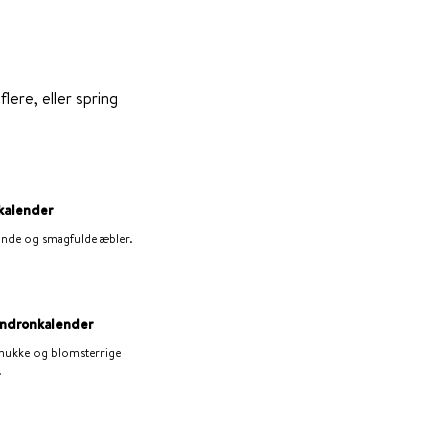
lere, eller spring
kalender
 sunde og smagfulde æbler.
ndronkalender
 smukke og blomsterrige
.