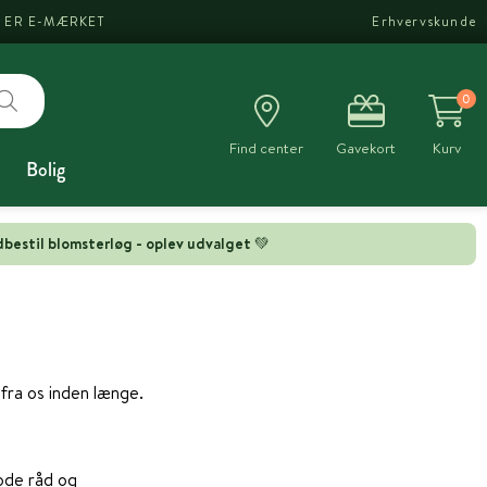
I ER E-MÆRKET
Erhvervskunde
0
Find center
Gavekort
Kurv
Bolig
bestil blomsterløg - oplev udvalget 💚
 fra os inden længe.
gode råd og