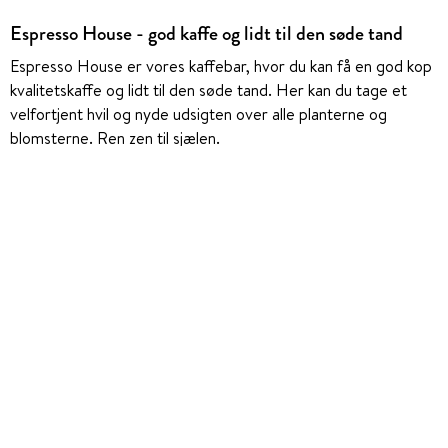
Espresso House - god kaffe og lidt til den søde tand
Espresso House er vores kaffebar, hvor du kan få en god kop
kvalitetskaffe og lidt til den søde tand. Her kan du tage et
velfortjent hvil og nyde udsigten over alle planterne og
blomsterne. Ren zen til sjælen.
Espresso House findes i Plantorama Aalborg, Plantorama
Egå, Plantorama Hillerød, Plantorama Hørsholm, Plantorama
Kolding, Plantorama Taastrup og Plantorama Tilst. Læs mere
om vores
caféer og Espresso House.
Spirestrup - legeområdet til familiens mindste
Spirestrup er vores eget børneunivers og legeområde, hvor
børnene kan møde Gro og Liv, der passer og plejer deres
egen have sammen med alle deres venner. Her er der plads
til timevis af leg, og fantasien kan få frit spil i de eventyrlige
omgivelser.