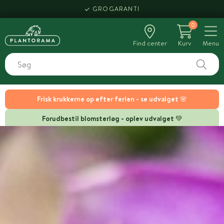
GROGARANTI
0
Find center
Kurv
Menu
Frisk krukkerne op efter ferien - se udvalget 🌸
Forudbestil blomsterløg - oplev udvalget 💚