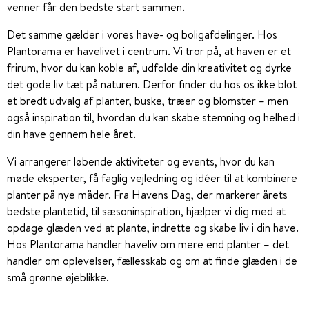
venner får den bedste start sammen.
Det samme gælder i vores have- og boligafdelinger. Hos
Plantorama er havelivet i centrum. Vi tror på, at haven er et
frirum, hvor du kan koble af, udfolde din kreativitet og dyrke
det gode liv tæt på naturen. Derfor finder du hos os ikke blot
et bredt udvalg af planter, buske, træer og blomster – men
også inspiration til, hvordan du kan skabe stemning og helhed i
din have gennem hele året.
Vi arrangerer løbende aktiviteter og events, hvor du kan
møde eksperter, få faglig vejledning og idéer til at kombinere
planter på nye måder. Fra Havens Dag, der markerer årets
bedste plantetid, til sæsoninspiration, hjælper vi dig med at
opdage glæden ved at plante, indrette og skabe liv i din have.
Hos Plantorama handler haveliv om mere end planter – det
handler om oplevelser, fællesskab og om at finde glæden i de
små grønne øjeblikke.