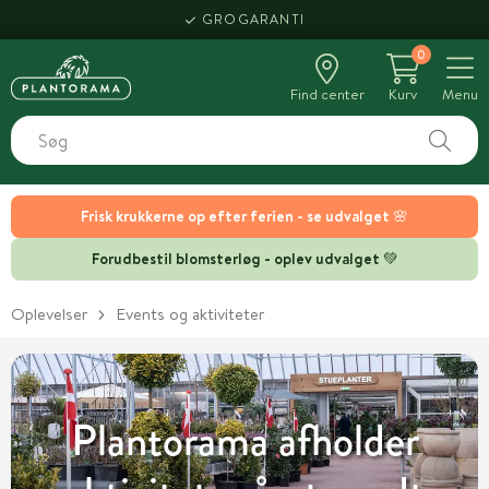
GROGARANTI
0
Find center
Kurv
Menu
Frisk krukkerne op efter ferien - se udvalget 🌸
Forudbestil blomsterløg - oplev udvalget 💚
Oplevelser
Events og aktiviteter
Plantorama afholder