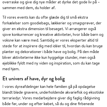
overraske og give dig nye måder at dyrke det gode liv på –
sammen med dem, du holder af.
Til vores events kan du ofte glæde dig til små ekstra
forkælelser som goodiebags, lækkerier og smagsprøver, der
giver en ekstra dimension til besøget. Vi arrangerer også
sjove konkurrencer og kreative aktiviteter, hvor både børn og
voksne kan være med. Samtidig er vores eksperter altid til
stede for at inspirere dig med idéer til, hvordan du kan bruge
planter og dekorationer i både have og bolig. På den måde
bliver aktiviteterne ikke kun hyggelige stunder, men også
øjeblikke fyldt med ny viden og inspiration, som du kan tage
med hjem.
Et univers af have, dyr og bolig
I vores dyreafdelinger kan hele familien gå på opdagelse
blandt bløde gnavere, underholdende akvariefisk og eksotiske
terrariedyr. Vores medarbejdere giver dig faglig rådgivning
både før, under og efter købet, så du og dine firbenede