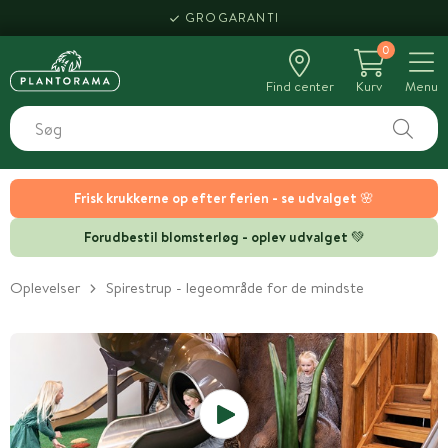
GROGARANTI
0
Find center
Kurv
Menu
Frisk krukkerne op efter ferien - se udvalget 🌸
Forudbestil blomsterløg - oplev udvalget 💚
Oplevelser
Spirestrup - legeområde for de mindste