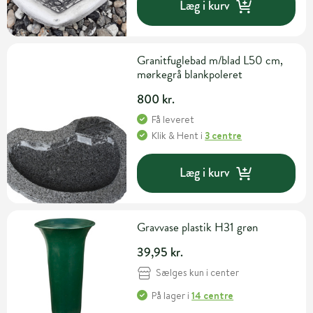
Læg i kurv
Granitfuglebad m/blad L50 cm,
mørkegrå blankpoleret
800 kr.
Få leveret
Klik & Hent
i
3 centre
Læg i kurv
Gravvase plastik H31 grøn
39,95 kr.
Sælges kun i center
På lager
i
14 centre