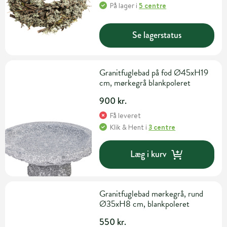
På lager
i
5 centre
Se lagerstatus
Granitfuglebad på fod Ø45xH19
cm, mørkegrå blankpoleret
900 kr.
Få leveret
Klik & Hent
i
3 centre
Læg i kurv
Granitfuglebad mørkegrå, rund
Ø35xH8 cm, blankpoleret
550 kr.