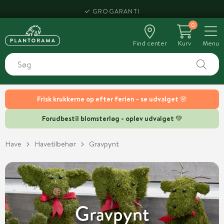
HENT SAMME DAG
0
Find center
Kurv
Menu
Frisk krukkerne op efter ferien - se udvalget 🌸
Forudbestil blomsterløg - oplev udvalget 💚
Have
Havetilbehør
Gravpynt
Gravpynt