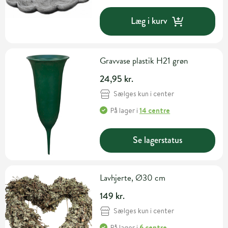
Læg i kurv
Gravvase plastik H21 grøn
24,95 kr.
Sælges kun i center
På lager
i
14 centre
Se lagerstatus
Lavhjerte, Ø30 cm
149 kr.
Sælges kun i center
På lager
i
6 centre