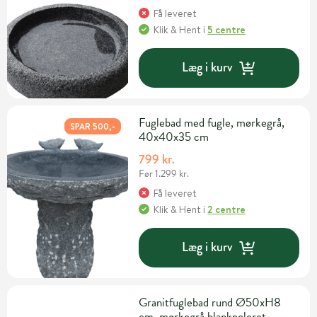
Få leveret
Klik & Hent
i
5 centre
Læg i kurv
Fuglebad med fugle, mørkegrå,
SPAR 500,-
40x40x35 cm
799 kr.
Før 1.299 kr.
Få leveret
Klik & Hent
i
2 centre
Læg i kurv
Granitfuglebad rund Ø50xH8
cm, mørkegrå blankpoleret