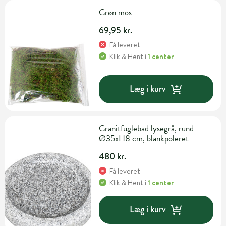
Grøn mos
69,95 kr.
Få leveret
Klik & Hent
i
1 center
Læg i kurv
Granitfuglebad lysegrå, rund
Ø35xH8 cm, blankpoleret
480 kr.
Få leveret
Klik & Hent
i
1 center
Læg i kurv