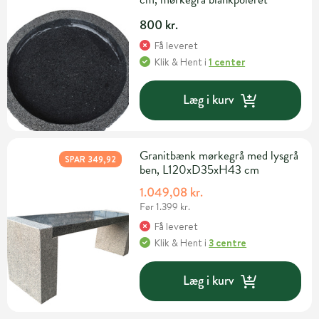
800 kr.
Få leveret
Klik & Hent
i
1 center
Læg i kurv
Granitbænk mørkegrå med lysgrå
SPAR 349,92
ben, L120xD35xH43 cm
1.049,08 kr.
Før 1.399 kr.
Få leveret
Klik & Hent
i
3 centre
Læg i kurv