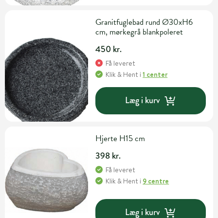
Granitfuglebad rund Ø30xH6
cm, mørkegrå blankpoleret
450 kr.
Få leveret
Klik & Hent
i
1 center
Læg i kurv
Hjerte H15 cm
398 kr.
Få leveret
Klik & Hent
i
9 centre
Læg i kurv