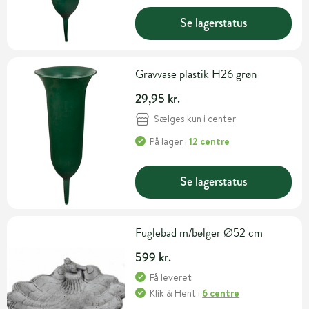
Se lagerstatus
Gravvase plastik H26 grøn
29,95 kr.
Sælges kun i center
På lager
i
12 centre
Se lagerstatus
Fuglebad m/bølger Ø52 cm
599 kr.
Få leveret
Klik & Hent
i
6 centre