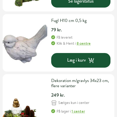
Se lagerstatus
Fugl H10 cm 0,5 kg
79 kr.
Få leveret
Klik & Hent
i
8 centre
Læg i kurv
Dekoration m/gravlys 34x23 cm,
flere varianter
249 kr.
Sælges kun i center
På lager
i
1 center