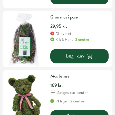
Grøn mos i pose
29,95 kr.
Få leveret
Klik & Hent
i
2 centre
Læg i kurv
Mos bamse
169 kr.
Sælges kun i center
På lager
i
2 centre