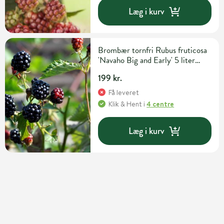
Læg i kurv
Brombær tornfri Rubus fruticosa
'Navaho Big and Early' 5 liter
potte
199 kr.
Få leveret
Klik & Hent
i
4 centre
Læg i kurv