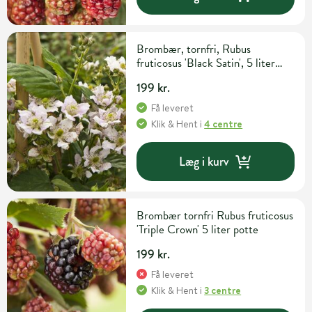
Brombær, tornfri, Rubus
fruticosus 'Black Satin', 5 liter
potte
199 kr.
Få leveret
Klik & Hent
i
4 centre
Læg i kurv
Brombær tornfri Rubus fruticosus
'Triple Crown' 5 liter potte
199 kr.
Få leveret
Klik & Hent
i
3 centre