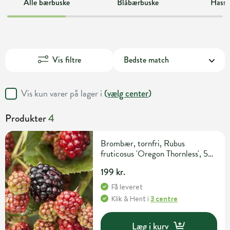
Alle bærbuske
Blåbærbuske
Hasse
Vis filtre
Vis kun varer på lager i
(
vælg center
)
Produkter
4
Brombær, tornfri, Rubus
fruticosus 'Oregon Thornless', 5
liter potte
199 kr.
Få leveret
Klik & Hent
i
3 centre
Læg i kurv