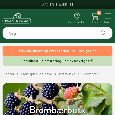
VI ER E-MÆRKET
0
Find center
Kurv
Menu
Frisk krukkerne op efter ferien - se udvalget 🌸
Forudbestil blomsterløg - oplev udvalget 💚
Planter
Den spiselige have
Bærbuske
Brombær
Brombærbusk