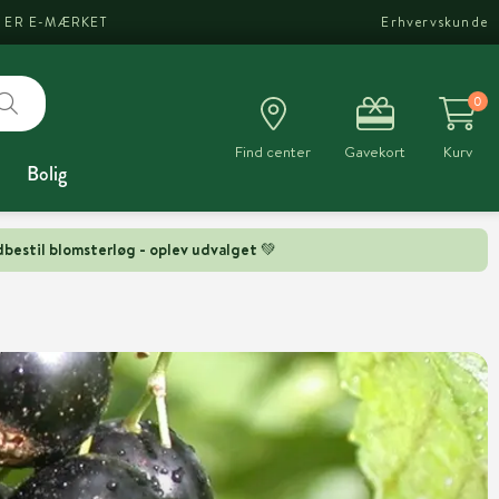
I ER E-MÆRKET
Erhvervskunde
0
Find center
Gavekort
Kurv
Bolig
bestil blomsterløg - oplev udvalget 💚