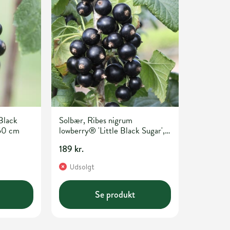
Black
Solbær, Ribes nigrum
 50 cm
lowberry® 'Little Black Sugar',
5 liter potte
189 kr.
Udsolgt
Se produkt