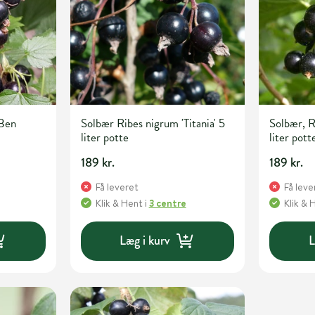
'Ben
Solbær Ribes nigrum 'Titania' 5
Solbær, R
liter potte
liter pott
189 kr.
189 kr.
Få leveret
Få leve
Klik & Hent
i
3 centre
Klik & 
Læg i kurv
L