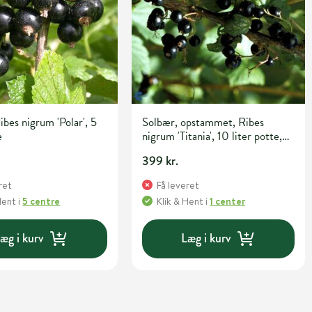
ibes nigrum 'Polar', 5
Solbær, opstammet, Ribes
e
nigrum 'Titania', 10 liter potte,
80 cm
399 kr.
ret
Få leveret
Hent
i
5 centre
Klik & Hent
i
1 center
æg i kurv
Læg i kurv