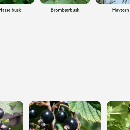
Hasselbusk
Brombærbusk
Havtorn