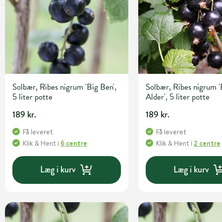
Solbær, Ribes nigrum 'Big Ben',
Solbær, Ribes nigrum 
5 liter potte
Alder', 5 liter potte
189 kr.
189 kr.
Få leveret
Få leveret
Klik & Hent
i
6 centre
Klik & Hent
i
2 centre
Læg i kurv
Læg i kurv