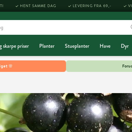
TI
HENT SAMME DAG
LEVERING FRA 69,-
V
g skarpe priser
Planter
Stueplanter
Have
Dyr
lget 🌸
Forud