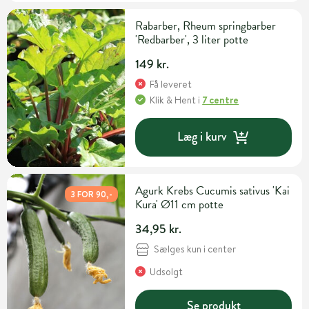
Rabarber, Rheum springbarber
'Redbarber', 3 liter potte
149 kr.
Få leveret
Klik & Hent
i
7 centre
Læg i kurv
Agurk Krebs Cucumis sativus 'Kai
3 FOR 90,-
Kura' Ø11 cm potte
34,95 kr.
Sælges kun i center
Udsolgt
Se produkt