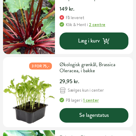
149 kr.
Få leveret
Klik & Hent
i
2 centre
Læg i kurv
Økologisk grønkål, Brassica
3 FOR 75,-
Oleracea, i bakke
29,95 kr.
Sælges kun i center
På lager
i
1 center
Se lagerstatus