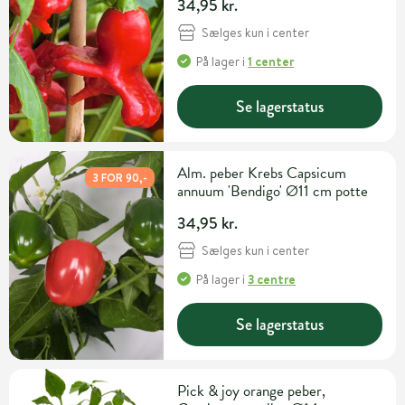
34,95 kr.
Sælges kun i center
På lager
i
1 center
Se lagerstatus
Alm. peber Krebs Capsicum
3 FOR 90,-
annuum 'Bendigo' Ø11 cm potte
34,95 kr.
Sælges kun i center
På lager
i
3 centre
Se lagerstatus
Pick & joy orange peber,