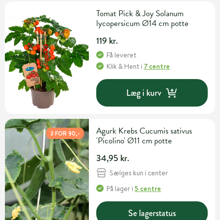
Tomat Pick & Joy Solanum
lycopersicum Ø14 cm potte
119 kr.
Få leveret
Klik & Hent
i
7 centre
Læg i kurv
Agurk Krebs Cucumis sativus
3 FOR 90,-
'Picolino' Ø11 cm potte
34,95 kr.
Sælges kun i center
På lager
i
5 centre
Se lagerstatus