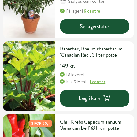
Sælges kun i center
På lager
i
9 centre
Se lagerstatus
Rabarber, Rheum rhabarbarum
'Canadian Red', 3 liter potte
149 kr.
Få leveret
Klik & Hent
i
1 center
Læg i kurv
Chili Krebs Capsicum annuum
3 FOR 90,-
'Jamaican Bell' Ø11 cm potte