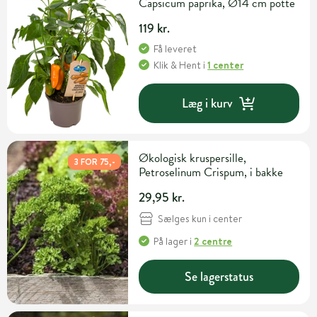
Capsicum paprika, Ø14 cm potte
119 kr.
Få leveret
Klik & Hent
i
1 center
Læg i kurv
Økologisk kruspersille,
3 FOR 75,-
Petroselinum Crispum, i bakke
29,95 kr.
Sælges kun i center
På lager
i
2 centre
Se lagerstatus