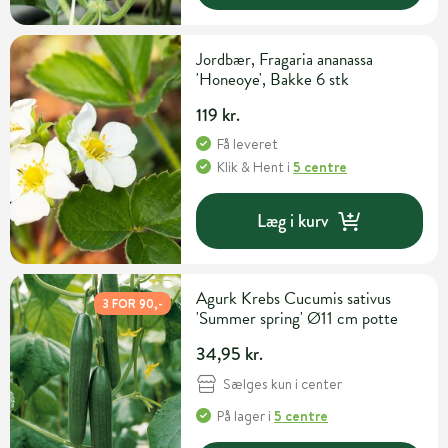
Jordbær, Fragaria ananassa
'Honeoye', Bakke 6 stk
119 kr.
Få leveret
Klik & Hent
i
5 centre
Læg i kurv
Agurk Krebs Cucumis sativus
3 FOR 90,-
'Summer spring' Ø11 cm potte
34,95 kr.
Sælges kun i center
På lager
i
5 centre