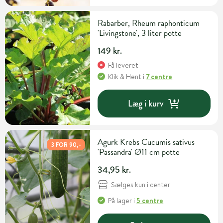
Rabarber, Rheum raphonticum
'Livingstone', 3 liter potte
149 kr.
Få leveret
Klik & Hent
i
7 centre
Læg i kurv
Agurk Krebs Cucumis sativus
3 FOR 90,-
'Passandra' Ø11 cm potte
34,95 kr.
Sælges kun i center
På lager
i
5 centre