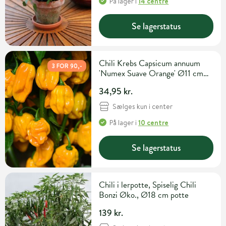
På lager
i
14 centre
Se lagerstatus
Chili Krebs Capsicum annuum
3 FOR 90,-
'Numex Suave Orange' Ø11 cm
potte
34,95 kr.
Sælges kun i center
På lager
i
10 centre
Se lagerstatus
Chili i lerpotte, Spiselig Chili
Bonzi Øko., Ø18 cm potte
139 kr.