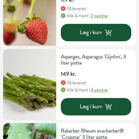
Få leveret
Klik & Hent
i
2 centre
Læg i kurv
Asparges, Asparagus 'Gijnlim', 3
liter potte
149 kr.
Få leveret
Klik & Hent
i
6 centre
Læg i kurv
Rabarber Rheum everbarber®
'Cropstar' 3 liter potte