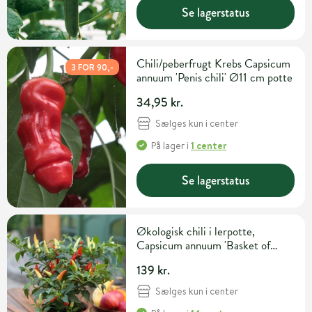
Se lagerstatus
Chili/peberfrugt Krebs Capsicum
3 FOR 90,-
annuum 'Penis chili' Ø11 cm potte
34,95 kr.
Sælges kun i center
På lager
i
1 center
Se lagerstatus
Økologisk chili i lerpotte,
Capsicum annuum 'Basket of
Fire', Ø18 cm potte
139 kr.
Sælges kun i center