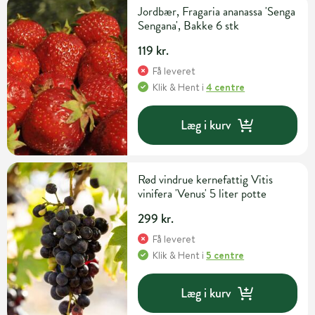
Jordbær, Fragaria ananassa 'Senga
Sengana', Bakke 6 stk
119 kr.
Få leveret
Klik & Hent
i
4 centre
Læg i kurv
Rød vindrue kernefattig Vitis
vinifera 'Venus' 5 liter potte
299 kr.
Få leveret
Klik & Hent
i
5 centre
Læg i kurv