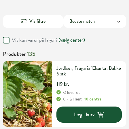
Vis filtre
Vis kun varer på lager i
(
vælg center
)
Produkter
135
Jordbær, Fragaria 'Elsanta', Bakke
6 stk
119 kr.
Få leveret
Klik & Hent
i
10 centre
Læg i kurv