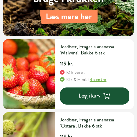
Jordbær, Fragaria ananassa
'Malwina', Bakke 6 stk
119 kr.
Få leveret
Klik & Hent
i
4 centre
Læg i kurv
Jordbær, Fragaria ananassa
'Ostara', Bakke 6 stk
119 kr.