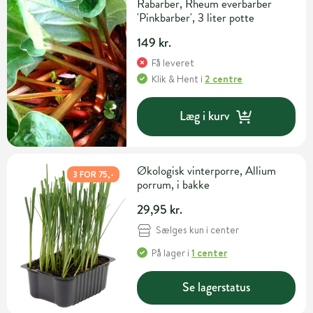
Rabarber, Rheum everbarber
'Pinkbarber', 3 liter potte
149 kr.
Få leveret
Klik & Hent
i
2 centre
Læg i kurv
Økologisk vinterporre, Allium
3 FOR 75,-
porrum, i bakke
29,95 kr.
Sælges kun i center
På lager
i
1 center
Se lagerstatus