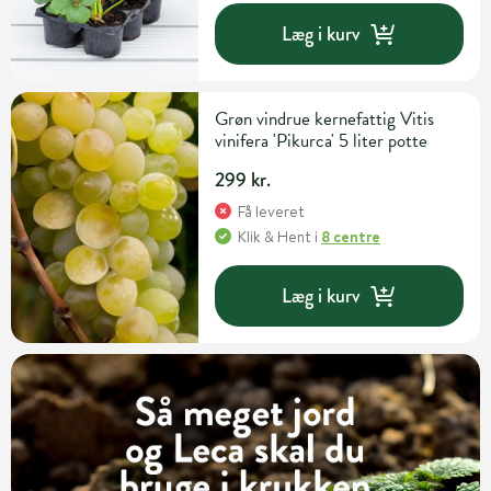
Læg i kurv
Grøn vindrue kernefattig Vitis
vinifera 'Pikurca' 5 liter potte
299 kr.
Få leveret
Klik & Hent
i
8 centre
Læg i kurv