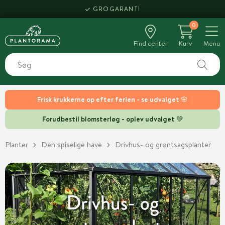
HENT SAMME DAG
0
Find center
Kurv
Menu
Frisk krukkerne op efter ferien - se udvalget 🌸
Forudbestil blomsterløg - oplev udvalget 💚
Planter
Den spiselige have
Drivhus- og grøntsagsplanter
Drivhus- og