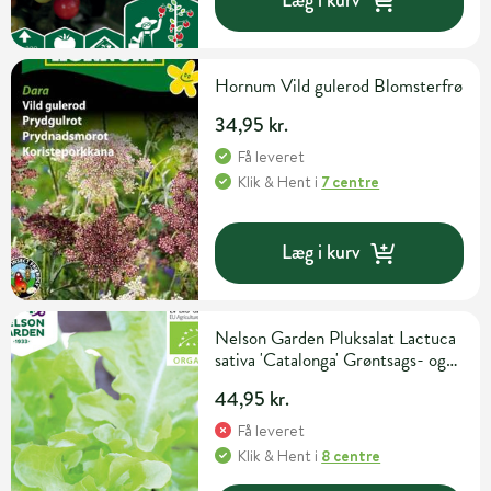
Læg i kurv
Hornum Vild gulerod Blomsterfrø
34,95 kr.
Få leveret
Klik & Hent
i
7 centre
Læg i kurv
Nelson Garden Pluksalat Lactuca
sativa 'Catalonga' Grøntsags- og
urtefrø
44,95 kr.
Få leveret
Klik & Hent
i
8 centre