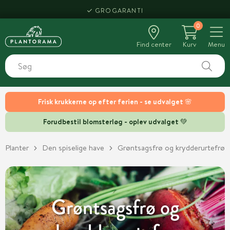
HENT SAMME DAG
0
Find center
Kurv
Menu
Frisk krukkerne op efter ferien - se udvalget 🌸
Forudbestil blomsterløg - oplev udvalget 💚
Planter
Den spiselige have
Grøntsagsfrø og krydderurtefrø
Grøntsagsfrø og