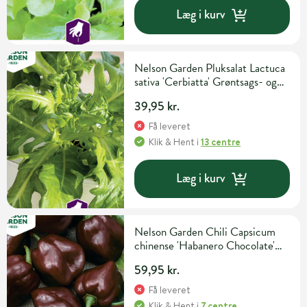
Læg i kurv
Nelson Garden Pluksalat Lactuca
sativa 'Cerbiatta' Grøntsags- og
urtefrø
39,95 kr.
Få leveret
Klik & Hent
i
13 centre
Læg i kurv
Nelson Garden Chili Capsicum
chinense 'Habanero Chocolate'
Grøntsagsfrø
59,95 kr.
Få leveret
Klik & Hent
i
7 centre