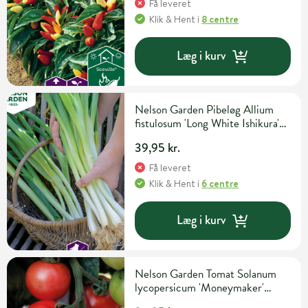
Få leveret
Klik & Hent
i
8 centre
Læg i kurv
Nelson Garden Pibeløg Allium
fistulosum 'Long White Ishikura'
Grøntsags- og urtefrø
39,95 kr.
Få leveret
Klik & Hent
i
6 centre
Læg i kurv
Nelson Garden Tomat Solanum
lycopersicum 'Moneymaker'
Grøntsagsfrø