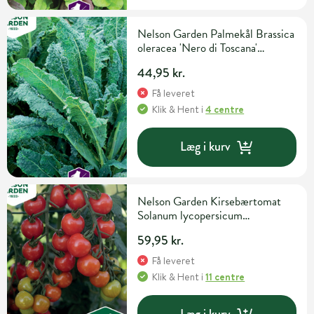
Nelson Garden Palmekål Brassica
oleracea 'Nero di Toscana'
Grøntsags- og urtefrø
44,95 kr.
Få leveret
Klik & Hent
i
4 centre
Læg i kurv
Nelson Garden Kirsebærtomat
Solanum lycopersicum
'Rubylicious' F1 Grøntsagsfrø
59,95 kr.
Få leveret
Klik & Hent
i
11 centre