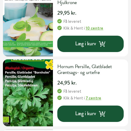
Hjulkrone
29,95 kr.
Få leveret
Klik & Hent
i
10 centre
Læg i kurv
Hornum Persille, Glatbladet
Grøntsags- og urtefrø
24,95 kr.
Få leveret
Klik & Hent
i
7 centre
Læg i kurv