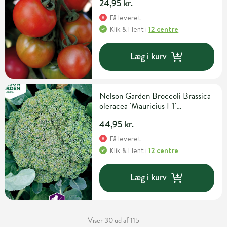
24,95 kr.
Få leveret
Klik & Hent
i
12 centre
Læg i kurv
Nelson Garden Broccoli Brassica
oleracea 'Mauricius F1'
Grøntsags- og urtefrø
44,95 kr.
Få leveret
Klik & Hent
i
12 centre
Læg i kurv
Viser 30 ud af 115