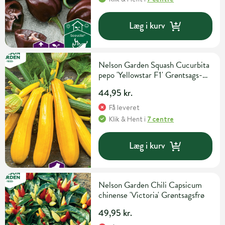
Læg i kurv
Nelson Garden Squash Cucurbita
pepo 'Yellowstar F1' Grøntsags-
og urtefrø
44,95 kr.
Få leveret
Klik & Hent
i
7 centre
Læg i kurv
Nelson Garden Chili Capsicum
chinense 'Victoria' Grøntsagsfrø
49,95 kr.