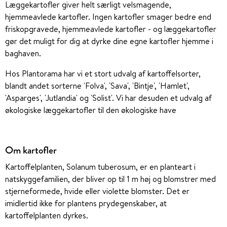
Læggekartofler giver helt særligt velsmagende,
hjemmeavlede kartofler. Ingen kartofler smager bedre end
friskopgravede, hjemmeavlede kartofler - og læggekartofler
gør det muligt for dig at dyrke dine egne kartofler hjemme i
baghaven.
Hos Plantorama har vi et stort udvalg af kartoffelsorter,
blandt andet sorterne 'Folva', 'Sava', 'Bintje', 'Hamlet',
'Asparges', 'Jutlandia' og 'Solist'. Vi har desuden et udvalg af
økologiske læggekartofler til den økologiske have
Om kartofler
Kartoffelplanten, Solanum tuberosum, er en planteart i
natskyggefamilien, der bliver op til 1 m høj og blomstrer med
stjerneformede, hvide eller violette blomster. Det er
imidlertid ikke for plantens prydegenskaber, at
kartoffelplanten dyrkes.