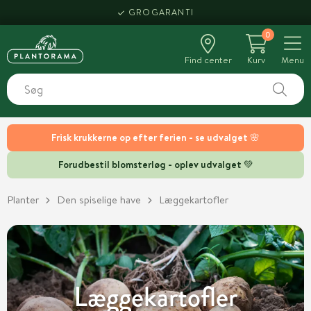
GROGARANTI
0
Find center
Kurv
Menu
Frisk krukkerne op efter ferien - se udvalget 🌸
Forudbestil blomsterløg - oplev udvalget 💚
Planter
Den spiselige have
Læggekartofler
Læggekartofler