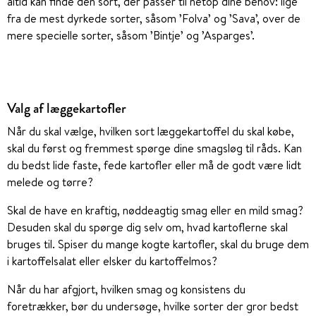
altid kan finde den sort, der passer til netop dine behov: lige
fra de mest dyrkede sorter, såsom ’Folva’ og ’Sava’, over de
mere specielle sorter, såsom ’Bintje’ og ’Asparges’.
Valg af læggekartofler
Når du skal vælge, hvilken sort læggekartoffel du skal købe,
skal du først og fremmest spørge dine smagsløg til råds. Kan
du bedst lide faste, fede kartofler eller må de godt være lidt
melede og tørre?
Skal de have en kraftig, nøddeagtig smag eller en mild smag?
Desuden skal du spørge dig selv om, hvad kartoflerne skal
bruges til. Spiser du mange kogte kartofler, skal du bruge dem
i kartoffelsalat eller elsker du kartoffelmos?
Når du har afgjort, hvilken smag og konsistens du
foretrækker, bør du undersøge, hvilke sorter der gror bedst