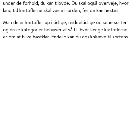
under de forhold, du kan tilbyde. Du skal også overveje, hvor
lang tid kartoflerne skal være i jorden, før de kan høstes.
Man deler kartofler op i tidlige, middeltidlige og sene sorter
og disse kategorier henviser altså til, hvor længe kartoflerne
er om at blive høstklar. Endelig kan du også skæve til sortens
udbytte, som enten kan være lavt, middel eller højt, samt hvor
længe holdbarhed, kartoflen har efter opgravning.
Hvis du søger
drivhus- og grøntsagsplanter kan du se vores
udvalg her
.
Vælg den rigtige sort
Når du vælger læggekartofler, handler det især om hvornår
du vil høste – og hvad du gerne vil bruge kartoflerne til. Nogle
sorter giver dig de første “nye kartofler” hurtigt, mens andre
giver et større udbytte senere på sæsonen.