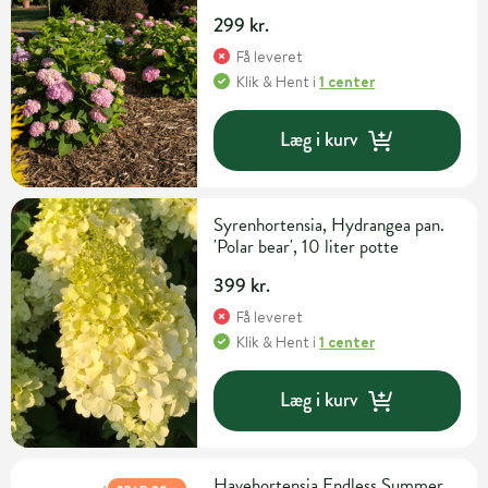
'Bloomstar' 5 liter potte
299 kr.
Få leveret
Klik & Hent
i
1 center
Læg i kurv
Syrenhortensia, Hydrangea pan.
'Polar bear', 10 liter potte
399 kr.
Få leveret
Klik & Hent
i
1 center
Læg i kurv
Havehortensia Endless Summer