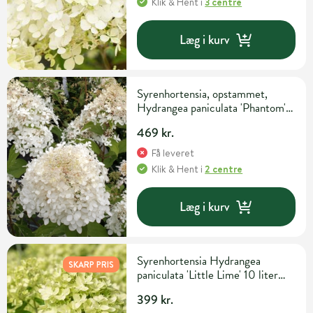
Klik & Hent
i
3 centre
Læg i kurv
Syrenhortensia, opstammet,
Hydrangea paniculata 'Phantom',
10 liter potte, 60 cm
469 kr.
Få leveret
Klik & Hent
i
2 centre
Læg i kurv
Syrenhortensia Hydrangea
SKARP PRIS
paniculata 'Little Lime' 10 liter
potte
399 kr.