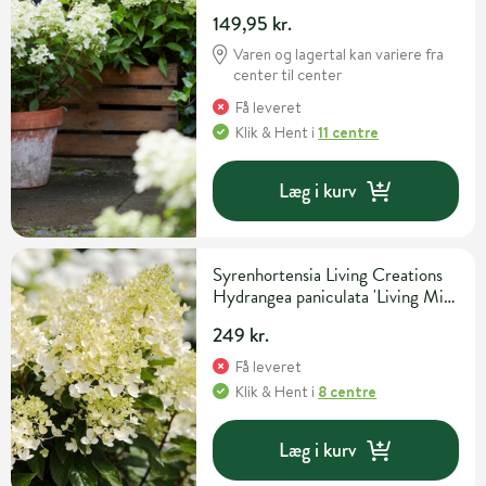
149,95 kr.
Varen og lagertal kan variere fra
center til center
Få leveret
Klik & Hent
i
11 centre
Læg i kurv
Syrenhortensia Living Creations
Hydrangea paniculata 'Living Milk
& Honey' 5 liter potte
249 kr.
Få leveret
Klik & Hent
i
8 centre
Læg i kurv