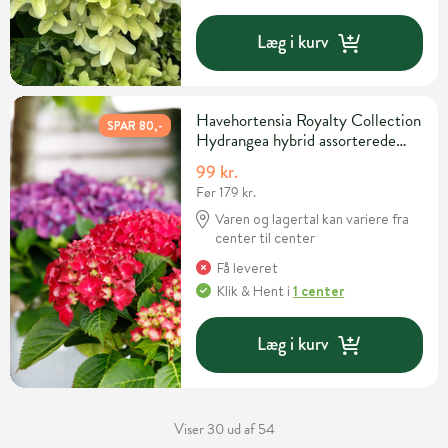
Læg i kurv
Havehortensia Royalty Collection
SPAR 80,-
Hydrangea hybrid assorterede
sorter 2 liter potte
99 kr.
Før 179 kr.
Varen og lagertal kan variere fra
center til center
Få leveret
Klik & Hent
i
1 center
Læg i kurv
Viser 30 ud af 54