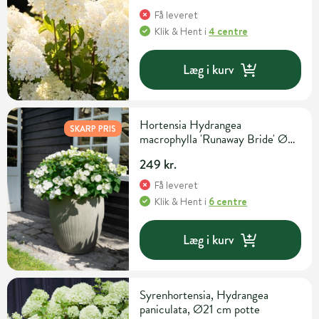
Få leveret
Klik & Hent
i
4 centre
Læg i kurv
Hortensia Hydrangea
SKARP PRIS
macrophylla 'Runaway Bride' Ø23
cm potte
249 kr.
Få leveret
Klik & Hent
i
6 centre
Læg i kurv
Syrenhortensia, Hydrangea
paniculata, Ø21 cm potte