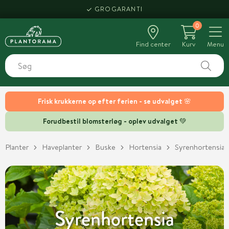
HENT SAMME DAG
0
Find center
Kurv
Menu
Frisk krukkerne op efter ferien - se udvalget 🌸
Forudbestil blomsterløg - oplev udvalget 💚
Planter
Haveplanter
Buske
Hortensia
Syrenhortensia
Syrenhortensia