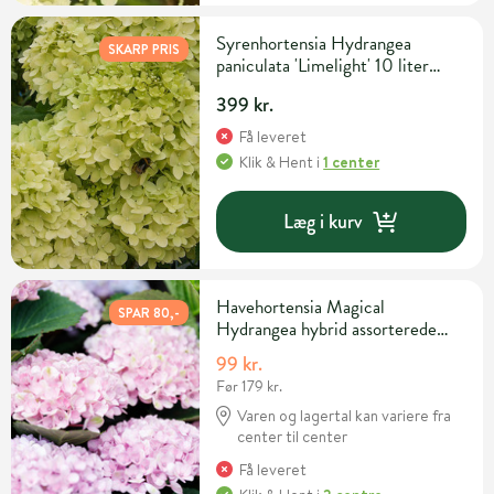
Syrenhortensia Hydrangea
SKARP PRIS
paniculata 'Limelight' 10 liter
potte
399 kr.
Få leveret
Klik & Hent
i
1 center
Læg i kurv
Havehortensia Magical
SPAR 80,-
Hydrangea hybrid assorterede
sorter 2 liter potte
99 kr.
Før 179 kr.
Varen og lagertal kan variere fra
center til center
Få leveret