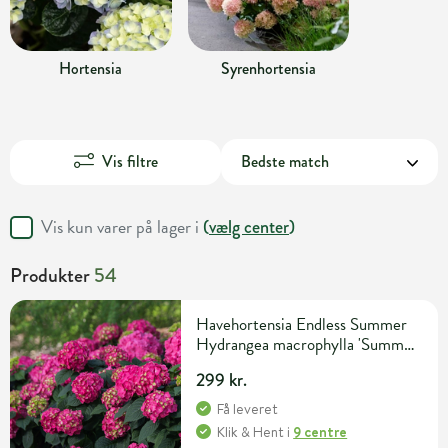
Hortensia
Syrenhortensia
Vis filtre
Vis kun varer på lager i
(
vælg center
)
Produkter
54
Havehortensia Endless Summer
Hydrangea macrophylla 'Summer
Love' 5 liter potte
299 kr.
Få leveret
Klik & Hent
i
9 centre