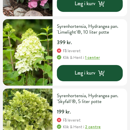
Læg i kurv
Syrenhortensia, Hydrangea pan.
'Limelight'®, 10 liter potte
399 kr.
Få leveret
Klik & Hent
i
1 center
Læg i kurv
Syrenhortensia, Hydrangea pan.
'Skyfall'®, 5 liter potte
199 kr.
Få leveret
Klik & Hent
i
2 centre