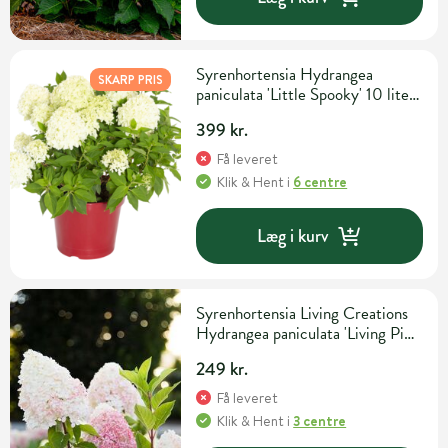
Syrenhortensia Hydrangea
SKARP PRIS
paniculata 'Little Spooky' 10 liter
potte
399 kr.
Få leveret
Klik & Hent
i
6 centre
Læg i kurv
Syrenhortensia Living Creations
Hydrangea paniculata 'Living Pink
& Rose' 5 liter potte
249 kr.
Få leveret
Klik & Hent
i
3 centre