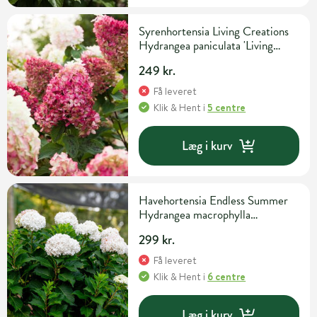
Syrenhortensia Living Creations
Hydrangea paniculata 'Living
Colourful Cocktail' 5 liter potte
249 kr.
Få leveret
Klik & Hent
i
5 centre
Læg i kurv
Havehortensia Endless Summer
Hydrangea macrophylla
'Dreamcloud'® 5 liter potte
299 kr.
Få leveret
Klik & Hent
i
6 centre
Læg i kurv