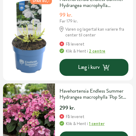
SPAR 80,-
Hydrangea macrophylla
assorterede sorter 2 liter potte
99 kr.
Før 179 kr.
Varen og lagertal kan variere fra
center til center
Få leveret
Klik & Hent
i
2 centre
Læg i kurv
Havehortensia Endless Summer
Hydrangea macrophylla 'Pop Star'
5 liter potte
299 kr.
Få leveret
Klik & Hent
i
1 center