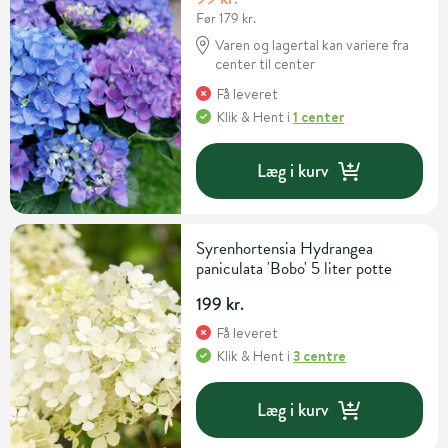
Før 179 kr.
Varen og lagertal kan variere fra
center til center
Få leveret
Klik & Hent
i
1 center
Læg i kurv
Syrenhortensia Hydrangea
paniculata 'Bobo' 5 liter potte
199 kr.
Få leveret
Klik & Hent
i
3 centre
Læg i kurv