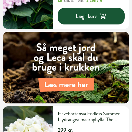
Klik & Hent
i
2 centre
Læg i kurv
Havehortensia Endless Summer
Hydrangea macrophylla 'The
Bride' 5 liter potte
299 kr.