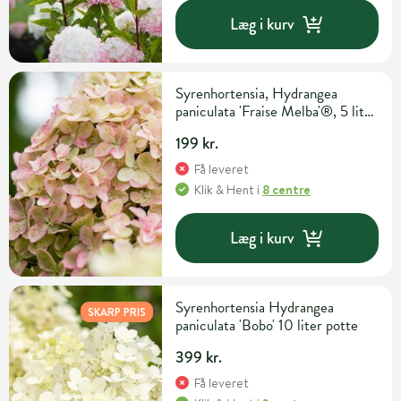
Læg i kurv
Syrenhortensia, Hydrangea
paniculata 'Fraise Melba'®, 5 liter
potte
199 kr.
Få leveret
Klik & Hent
i
8 centre
Læg i kurv
Syrenhortensia Hydrangea
SKARP PRIS
paniculata 'Bobo' 10 liter potte
399 kr.
Få leveret