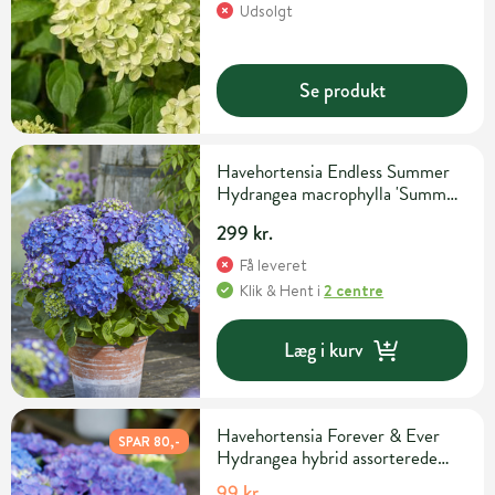
Udsolgt
Se produkt
Havehortensia Endless Summer
Hydrangea macrophylla 'Summer
Love' 5 liter potte
299 kr.
Få leveret
Klik & Hent
i
2 centre
Læg i kurv
Havehortensia Forever & Ever
SPAR 80,-
Hydrangea hybrid assorterede
sorter 2 liter potte
99 kr.