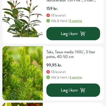
laurocerasus 'On Fire' , 5 liter
potte 40-60 cm
159 kr.
Få leveret
Klik & Hent
i
5 centre
Læg i kurv
Taks, Taxus media 'Hillii', 3 liter
potte, 40-50 cm
99,95 kr.
Få leveret
Klik & Hent
i
3 centre
Læg i kurv