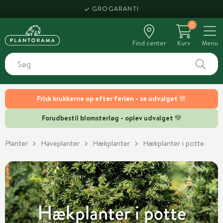
GROGARANTI
0
Find center
Kurv
Menu
Frisk krukkerne op efter ferien - se udvalget 🌸
Forudbestil blomsterløg - oplev udvalget 💚
Planter
Haveplanter
Hækplanter
Hækplanter i potte
Hækplanter i potte