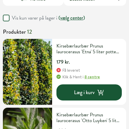
Vis kun varer på lager i
(
vælg center
)
Produkter
12
Kirsebærlaurbær Prunus
laurocerasus 'Etna' 5 liter potte
H60-80 cm
179 kr.
Få leveret
Klik & Hent
i
8 centre
Læg i kurv
Kirsebærlaurbær Prunus
laurocerasus 'Otto Luyken' 5 liter
potte H40-50 cm