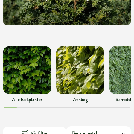
Alle hækplanter
Avnbøg
Barrodsh
Vis filtre