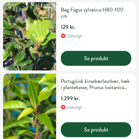
Bøg Fagus sylvatica H80-100
cm
129 kr.
Udsolgt
Se produkt
Portugisisk kirsebærlaurbær, hæk
i plantekasse, Prunus lusitanica
'Angustifolia', 60-80 cm
1.299 kr.
Udsolgt
Se produkt