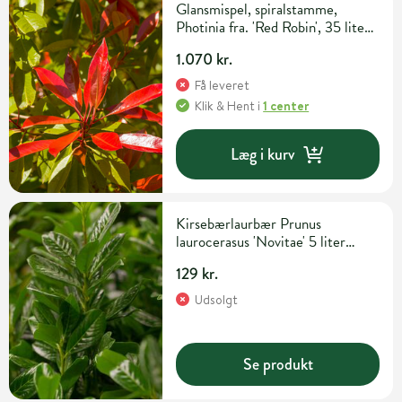
Glansmispel, spiralstamme,
Photinia fra. 'Red Robin', 35 liter
potte, 90 cm
1.070 kr.
Få leveret
Klik & Hent
i
1 center
Læg i kurv
Kirsebærlaurbær Prunus
laurocerasus 'Novitae' 5 liter
potte H60-80 cm
129 kr.
Udsolgt
Se produkt