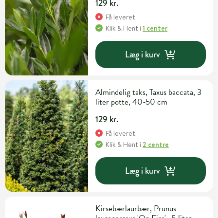
129 kr.
Få leveret
Klik & Hent
i
1 center
Læg i kurv
Almindelig taks, Taxus baccata, 3
liter potte, 40-50 cm
129 kr.
Få leveret
Klik & Hent
i
2 centre
Læg i kurv
Kirsebærlaurbær, Prunus