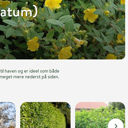
ratum)
 til haven og er ideel som både
g meget mere nederst på siden.