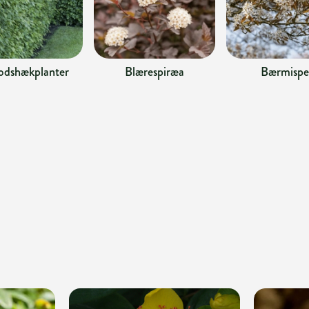
odshækplanter
Blærespiræa
Bærmispe