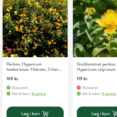
Perikon, Hypericum
Storblomstret perikon
hookerianum 'Hidcote', 5 liter
Hypericum calycinum
potte
med 6 stk
169 kr.
119 kr.
Få leveret
Få leveret
Klik & Hent
i
8 centre
Klik & Hent
i
5 centre
Læg i kurv
Læg i kurv