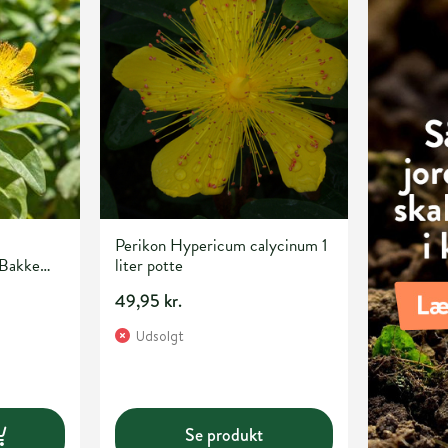
Perikon Hypericum calycinum 1
 Bakke
liter potte
49,95 kr.
Udsolgt
Se produkt