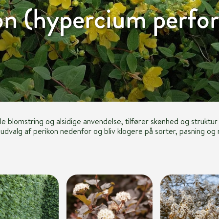
on (hypercium perfo
le blomstring og alsidige anvendelse, tilfører skønhed og struktur
 udvalg af perikon nedenfor og bliv klogere på sorter, pasning o