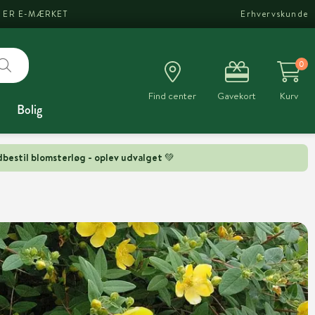
I ER E-MÆRKET
Erhvervskunde
0
Find center
Gavekort
Kurv
Bolig
bestil blomsterløg - oplev udvalget 💚