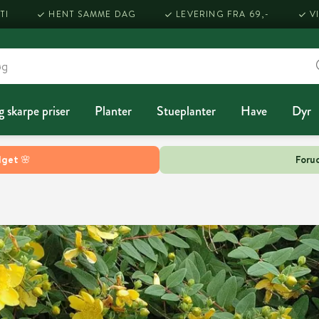
TI
HENT SAMME DAG
LEVERING FRA 69,-
V
g skarpe priser
Planter
Stueplanter
Have
Dyr
lget 🌸
Forud