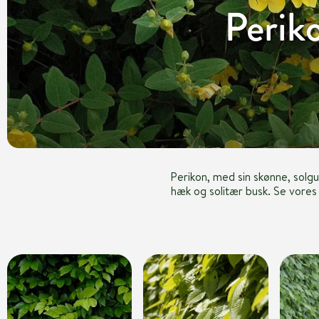
Perik
Perikon, med sin skønne, solgu
hæk og solitær busk. Se vores