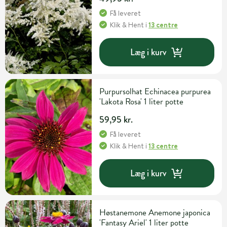
Få leveret
Klik & Hent
i
13 centre
Læg i kurv
Purpursolhat Echinacea purpurea
'Lakota Rosa' 1 liter potte
59,95 kr.
Få leveret
Klik & Hent
i
13 centre
Læg i kurv
Høstanemone Anemone japonica
'Fantasy Ariel' 1 liter potte