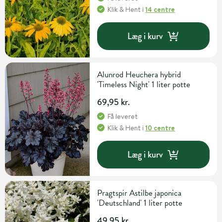
Klik & Hent
i
14 centre
Læg i kurv
Alunrod Heuchera hybrid
'Timeless Night' 1 liter potte
69,95 kr.
Få leveret
Klik & Hent
i
10 centre
Læg i kurv
Pragtspir Astilbe japonica
'Deutschland' 1 liter potte
49,95 kr.