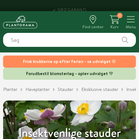
HENT SAMME DAG
0
Find center
Kurv
Menu
Frisk krukkerne op efter ferien - se udvalget 🌸
Forudbestil blomsterløg - oplev udvalget 💚
Planter
Haveplanter
Stauder
Eksklusive stauder
Insekt
Insektvenlige stauder