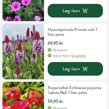
Læg i kurv
Hyacintprimula Primula vialii 1
liter potte
69,95 kr.
Få leveret
Klik & Hent
i
12 centre
Læg i kurv
Purpursolhat Echinacea purpurea
'Lakota Red' 1 liter potte
59,95 kr.
Få leveret