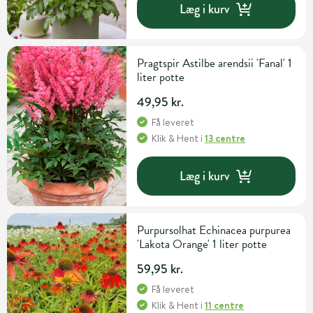
Læg i kurv
Pragtspir Astilbe arendsii 'Fanal' 1
liter potte
49,95 kr.
Få leveret
Klik & Hent
i
13 centre
Læg i kurv
Purpursolhat Echinacea purpurea
'Lakota Orange' 1 liter potte
59,95 kr.
Få leveret
Klik & Hent
i
11 centre