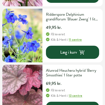
Ridderspore Delphinium
grandiflorum 'Blauer Zwerg' 1 liter
potte
49,95 kr.
Få leveret
Klik & Hent
i
11 centre
Læg i kurv
Alunrod Heuchera hybrid 'Berry
Smoothies' 1 liter potte
69,95 kr.
Få leveret
Klik & Hent
i
13 centre