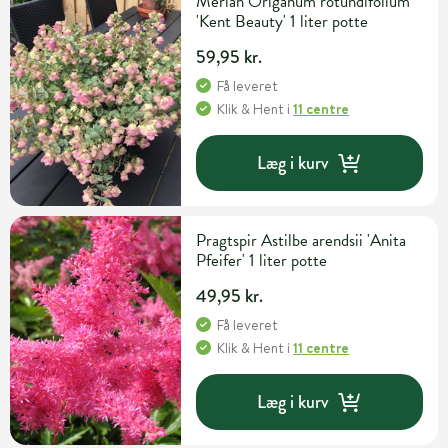
Merian Origanum rotundifolium
'Kent Beauty' 1 liter potte
59,95 kr.
Få leveret
Klik & Hent
i
11 centre
Læg i kurv
Pragtspir Astilbe arendsii 'Anita
Pfeifer' 1 liter potte
49,95 kr.
Få leveret
Klik & Hent
i
11 centre
Læg i kurv