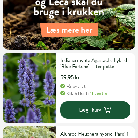
Indianermynte Agastache hybrid
'Blue Fortune' 1 liter potte
59,95 kr.
Få leveret
Klik & Hent
i
11 centre
Læg i kurv
Alunrod Heuchera hybrid 'Paris' 1