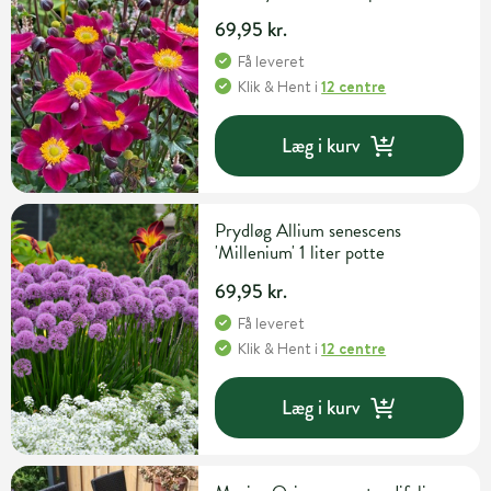
69,95 kr.
Få leveret
Klik & Hent
i
12 centre
Læg i kurv
Prydløg Allium senescens
'Millenium' 1 liter potte
69,95 kr.
Få leveret
Klik & Hent
i
12 centre
Læg i kurv