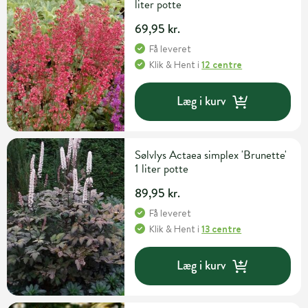
liter potte
69,95 kr.
Få leveret
Klik & Hent
i
12 centre
Læg i kurv
Sølvlys Actaea simplex 'Brunette'
1 liter potte
89,95 kr.
Få leveret
Klik & Hent
i
13 centre
Læg i kurv