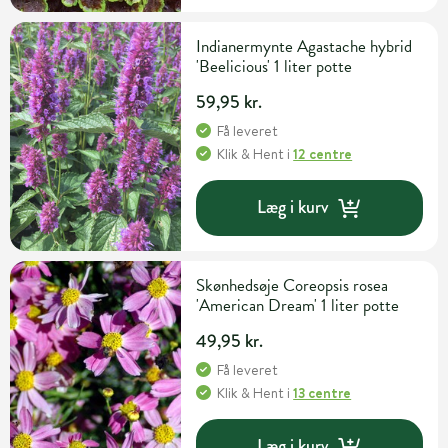
Indianermynte Agastache hybrid
'Beelicious' 1 liter potte
59,95 kr.
Få leveret
Klik & Hent
i
12 centre
Læg i kurv
Skønhedsøje Coreopsis rosea
'American Dream' 1 liter potte
49,95 kr.
Få leveret
Klik & Hent
i
13 centre
Læg i kurv