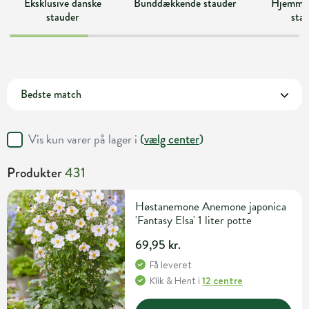
Eksklusive danske
Bunddækkende stauder
Hjemme
stauder
sta
Vis kun varer på lager i
(
vælg center
)
Produkter
431
Høstanemone Anemone japonica
'Fantasy Elsa' 1 liter potte
69,95 kr.
Få leveret
Klik & Hent
i
12 centre