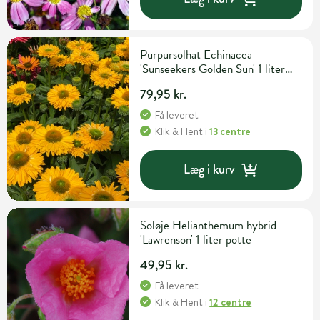
Purpursolhat Echinacea
'Sunseekers Golden Sun' 1 liter
potte
79,95 kr.
Få leveret
Klik & Hent
i
13 centre
Læg i kurv
Soløje Helianthemum hybrid
'Lawrenson' 1 liter potte
49,95 kr.
Få leveret
Klik & Hent
i
12 centre