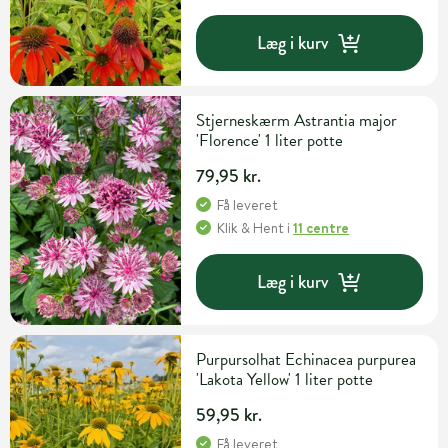
Læg i kurv
Stjerneskærm Astrantia major
'Florence' 1 liter potte
79,95 kr.
Få leveret
Klik & Hent
i
11 centre
Læg i kurv
Purpursolhat Echinacea purpurea
'Lakota Yellow' 1 liter potte
59,95 kr.
Få leveret