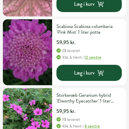
Læg i kurv
Scabiosa Scabiosa columbaria
'Pink Mist' 1 liter potte
59,95 kr.
Få leveret
Klik & Hent
i
12 centre
Læg i kurv
Storkenæb Geranium hybrid
'Elworthy Eyecatcher' 1 liter
potte
59,95 kr.
Få leveret
Klik & Hent
i
9 centre