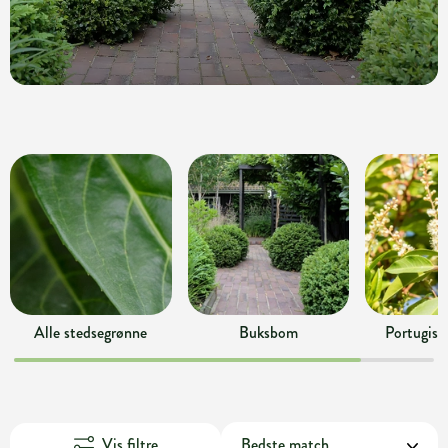
Alle stedsegrønne
Buksbom
Portugisi
Vis filtre