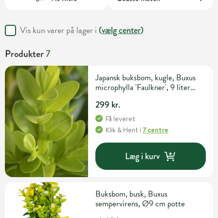
Vis kun varer på lager i
(
vælg center
)
Produkter
7
Japansk buksbom, kugle, Buxus
microphylla 'Faulkner', 9 liter
potte, Ø20-30 cm
299 kr.
Få leveret
Klik & Hent
i
7 centre
Læg i kurv
Buksbom, busk, Buxus
sempervirens, Ø9 cm potte