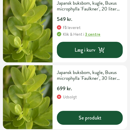
Japansk buksbom, kugle, Buxus
microphylla 'Faulkner', 20 liter
potte, Ø40-50 cm
549 kr.
Få leveret
Klik & Hent
i
3 centre
Læg i kurv
Japansk buksbom, kugle, Buxus
microphylla 'Faulkner', 30 liter
potte, Ø50-60
699 kr.
Udsolgt
Se produkt