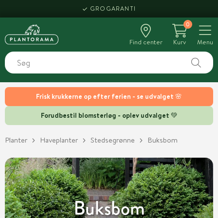
GROGARANTI
0
Find center
Kurv
Menu
Frisk krukkerne op efter ferien - se udvalget 🌸
Forudbestil blomsterløg - oplev udvalget 💚
Planter
Haveplanter
Stedsegrønne
Buksbom
Buksbom