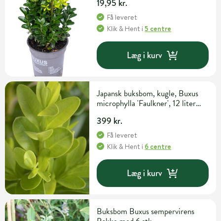
19,95 kr.
Få leveret
Klik & Hent
i
5 centre
Læg i kurv
Japansk buksbom, kugle, Buxus
microphylla 'Faulkner', 12 liter
potte, Ø35-40 cm
399 kr.
Få leveret
Klik & Hent
i
6 centre
Læg i kurv
Buksbom Buxus sempervirens