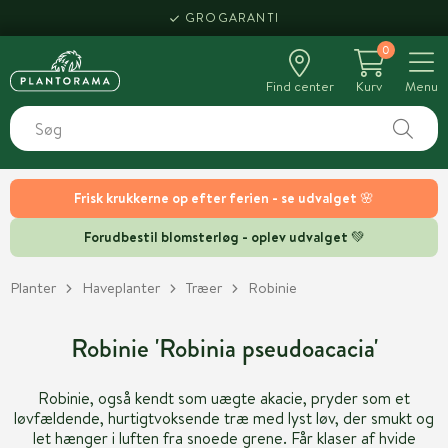
GROGARANTI
0
Find center
Kurv
Menu
Frisk krukkerne op efter ferien - se udvalget 🌸
Forudbestil blomsterløg - oplev udvalget 💚
Planter
Haveplanter
Træer
Robinie
Robinie 'Robinia pseudoacacia'
Robinie, også kendt som uægte akacie, pryder som et
løvfældende, hurtigtvoksende træ med lyst løv, der smukt og
let hænger i luften fra snoede grene. Får klaser af hvide