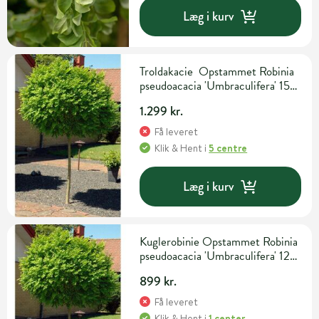
Læg i kurv
Troldakacie Opstammet Robinia
pseudoacacia 'Umbraculifera' 15
liter potte 180 cm
1.299 kr.
Få leveret
Klik & Hent
i
5 centre
Læg i kurv
Kuglerobinie Opstammet Robinia
pseudoacacia 'Umbraculifera' 12
liter potte 120 cm
899 kr.
Få leveret
Klik & Hent
i
1 center