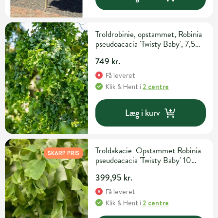
Troldrobinie, opstammet, Robinia
pseudoacacia 'Twisty Baby', 7,5
liter potte, 60 cm
749 kr.
Få leveret
Klik & Hent
i
2 centre
Læg i kurv
Troldakacie Opstammet Robinia
SKARP PRIS
pseudoacacia 'Twisty Baby' 10
liter potte 60 cm
399,95 kr.
Få leveret
Klik & Hent
i
2 centre