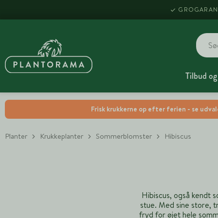
GROGARAN
Tilbud og
Frisk krukkerne op efter ferien - se udva
Planter
Krukkeplanter
Sommerblomster
Hibiscus
Hibiscus, også kendt s
stue. Med sine store, 
fryd for øjet hele somm