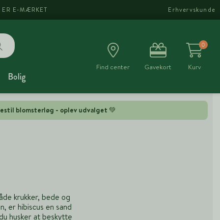
I ER E-MÆRKET
Erhvervskunde
0
Find center
Gavekort
Kurv
Bolig
estil blomsterløg - oplev udvalget 💚
både krukker, bede og
, er hibiscus en sand
du husker at beskytte