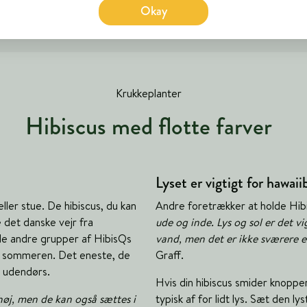
Okay
Krukkeplanter
Hibiscus med flotte farver
Lyset er vigtigt for hawai
ler stue. De hibiscus, du kan
Andre foretrækker at holde Hi
e det danske vejr fra
ude og inde. Lys og sol er det vi
 de andre grupper af HibisQs
vand, men det er ikke sværere e
or sommeren. Det eneste, de
Graff.
us udendørs.
Hvis din hibiscus smider knoppe
høj, men de kan også sættes i
typisk af for lidt lys. Sæt den l