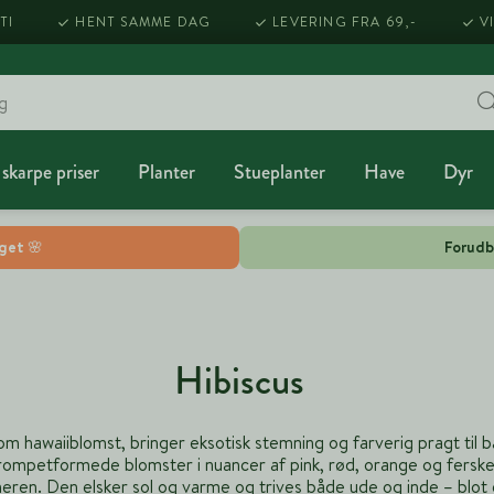
TI
HENT SAMME DAG
LEVERING FRA 69,-
V
 skarpe priser
Planter
Stueplanter
Have
Dyr
lget 🌸
Forudb
Hibiscus
om hawaiiblomst, bringer eksotisk stemning og farverig pragt til 
trompetformede blomster i nuancer af pink, rød, orange og fersken
eren. Den elsker sol og varme og trives både ude og inde – blot 