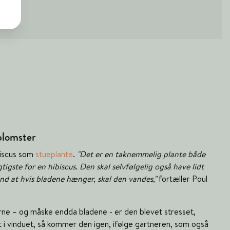
iblomster
biscus som
stueplante
.
"Det er en taknemmelig plante både
gtigste for en hibiscus. Den skal selvfølgelig også have lidt
nd at hvis bladene hænger, skal den vandes,"
fortæller Poul
rne – og måske endda bladene - er den blevet stresset,
yst i vinduet, så kommer den igen, ifølge gartneren, som også