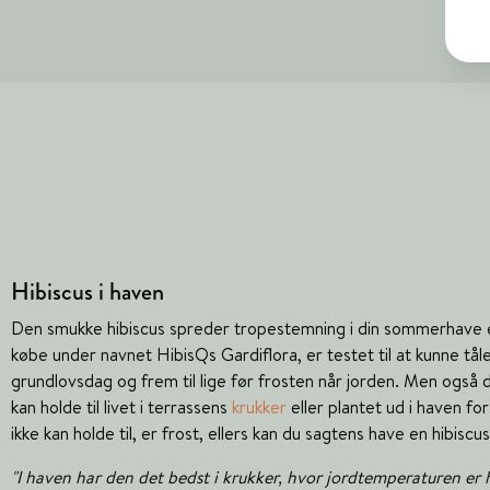
Hibiscus i haven
Den smukke hibiscus spreder tropestemning i din sommerhave el
købe under navnet HibisQs Gardiflora, er testet til at kunne tål
grundlovsdag og frem til lige før frosten når jorden. Men også
kan holde til livet i terrassens
krukker
eller plantet ud i haven f
ikke kan holde til, er frost, ellers kan du sagtens have en hibisc
"I haven har den det bedst i krukker, hvor jordtemperaturen er 