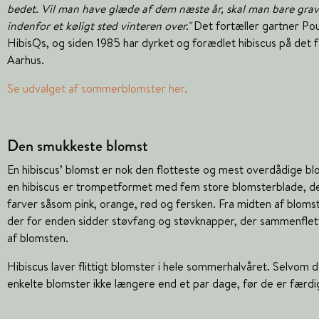
bedet. Vil man have glæde af dem næste år, skal man bare gr
indenfor et køligt sted vinteren over."
Det fortæller gartner Pou
HibisQs, og siden 1985 har dyrket og forædlet hibiscus på det 
Aarhus.
Se udvalget af sommerblomster her.
Den smukkeste blomst
En hibiscus’ blomst er nok den flotteste og mest overdådige bl
en hibiscus er trompetformet med fem store blomsterblade, de
farver såsom pink, orange, rød og fersken. Fra midten af blomst
der for enden sidder støvfang og støvknapper, der sammenflet
af blomsten.
Hibiscus laver flittigt blomster i hele sommerhalvåret. Selvom 
enkelte blomster ikke længere end et par dage, før de er færd