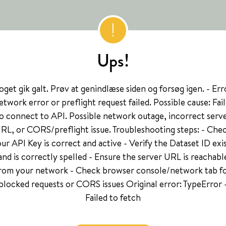
Ups!
get gik galt. Prøv at genindlæse siden og forsøg igen. - Err
twork error or preflight request failed. Possible cause: Fai
o connect to API. Possible network outage, incorrect serv
RL, or CORS/preflight issue. Troubleshooting steps: - Che
ur API Key is correct and active - Verify the Dataset ID exi
and is correctly spelled - Ensure the server URL is reachabl
rom your network - Check browser console/network tab f
blocked requests or CORS issues Original error: TypeError 
Failed to fetch