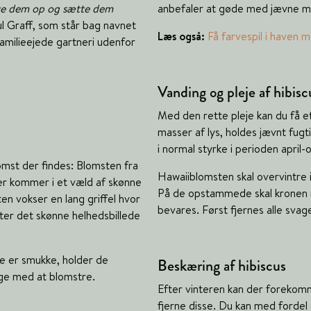
ave dem op og sætte dem
anbefaler at gøde med jævne m
l Graff, som står bag navnet
Læs også:
Få farvespil i haven 
familieejede gartneri udenfor
Vanding og pleje af hibisc
Med den rette pleje kan du få e
masser af lys, holdes jævnt fug
i normal styrke i perioden april-
omst der findes: Blomsten fra
Hawaiiblomsten skal overvintre 
r kommer i et væld af skønne
På de opstammede skal kronen r
en vokser en lang griffel hvor
bevares. Først fjernes alle svag
ter det skønne helhedsbillede
de er smukke, holder de
Beskæring af hibiscus
ige med at blomstre.
Efter vinteren kan der forekomm
fjerne disse. Du kan med fordel