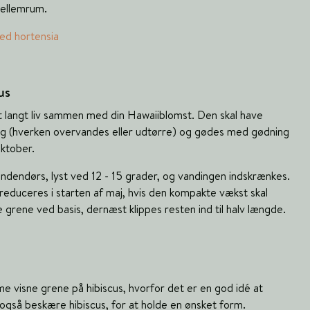
ellemrum.
med hortensia
us
t langt liv sammen med din Hawaiiblomst. Den skal have
tig (hverken overvandes eller udtørre) og gødes med gødning
oktober.
indendørs, lyst ved 12 - 15 grader, og vandingen indskrænkes.
educeres i starten af maj, hvis den kompakte vækst skal
e grene ved basis, dernæst klippes resten ind til halv længde.
e visne grene på hibiscus, hvorfor det er en god idé at
 også beskære hibiscus, for at holde en ønsket form.