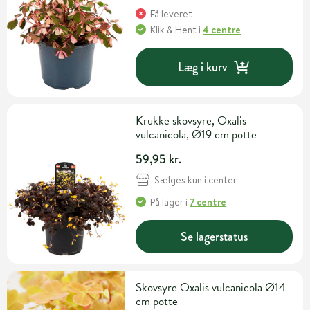
Få leveret
Klik & Hent
i
4 centre
Læg i kurv
Krukke skovsyre, Oxalis
vulcanicola, Ø19 cm potte
59,95 kr.
Sælges kun i center
På lager
i
7 centre
Se lagerstatus
Skovsyre Oxalis vulcanicola Ø14
cm potte