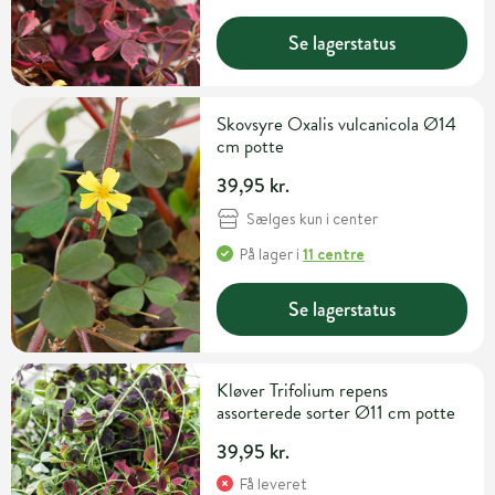
Se lagerstatus
Skovsyre Oxalis vulcanicola Ø14
cm potte
39,95 kr.
Sælges kun i center
På lager
i
11 centre
Se lagerstatus
Kløver Trifolium repens
assorterede sorter Ø11 cm potte
39,95 kr.
Få leveret