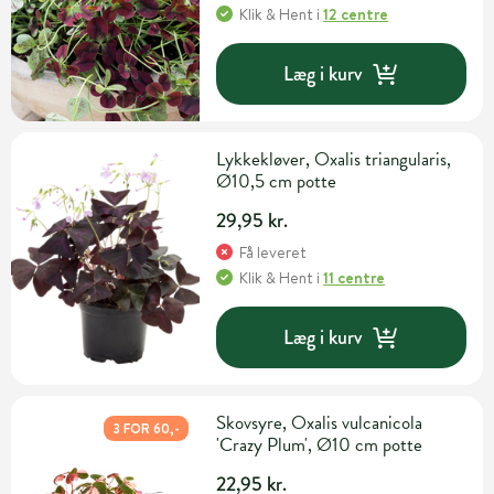
Klik & Hent
i
12 centre
Læg i kurv
Lykkekløver, Oxalis triangularis,
Ø10,5 cm potte
29,95 kr.
Få leveret
Klik & Hent
i
11 centre
Læg i kurv
Skovsyre, Oxalis vulcanicola
3 FOR 60,-
'Crazy Plum', Ø10 cm potte
22,95 kr.