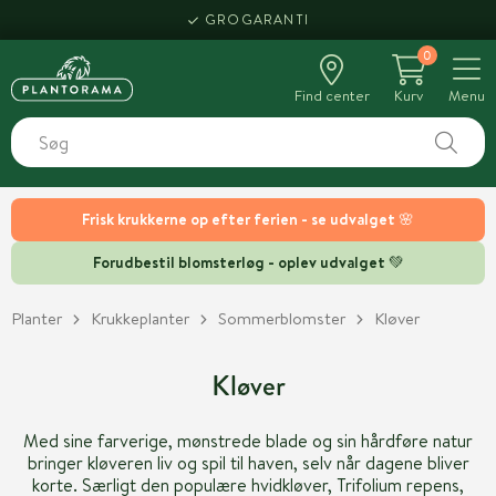
GROGARANTI
0
Find center
Kurv
Menu
Frisk krukkerne op efter ferien - se udvalget 🌸
Forudbestil blomsterløg - oplev udvalget 💚
Planter
Krukkeplanter
Sommerblomster
Kløver
Kløver
Med sine farverige, mønstrede blade og sin hårdføre natur
bringer kløveren liv og spil til haven, selv når dagene bliver
korte. Særligt den populære hvidkløver, Trifolium repens,