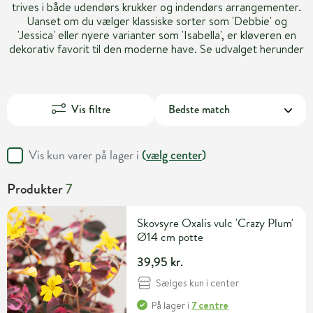
trives i både udendørs krukker og indendørs arrangementer.
Uanset om du vælger klassiske sorter som 'Debbie' og
'Jessica' eller nyere varianter som 'Isabella', er kløveren en
dekorativ favorit til den moderne have. Se udvalget herunder
Vis filtre
Vis kun varer på lager i
(
vælg center
)
Produkter
7
Skovsyre Oxalis vulc 'Crazy Plum'
Ø14 cm potte
39,95 kr.
Sælges kun i center
På lager
i
7 centre