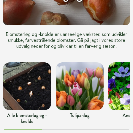
Blomsterløg og -knolde er uanseelige vækster, som udvikler
smukke, farvestrålende blomster. Gå på jagt i vores store
udvalg nedenfor og bliv klar til en farverig sæson.
Alle blomsterløg og -
Tulipanløg
Anem
knolde