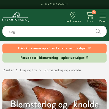
HENT SAMME DAG
0
Find center
Kurv
Menu
Frisk krukkerne op efter ferien - se udvalget 🌸
Forudbestil blomsterløg - oplev udvalget 💚
Planter
Løg og frø
Blomsterløg og -knolde
Blomsterløg og -knolde