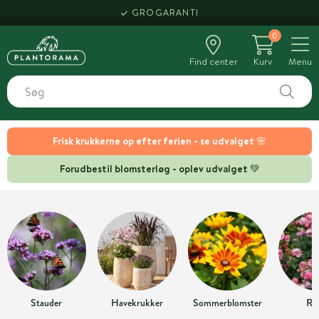
GROGARANTI
0
Find center
Kurv
Menu
Frisk krukkerne op efter ferien - se udvalget 🌸
Forudbestil blomsterløg - oplev udvalget 💚
Stauder
Havekrukker
Sommerblomster
Ro