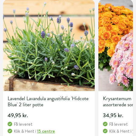
Lavendel Lavandula angustifolia 'Hidcote
Krysantemum C
Blue' 2 liter potte
assorterede sor
49,95 kr.
34,95 kr.
Få leveret
Få leveret
Klik & Hent
i
15 centre
Klik & Hent
i
1