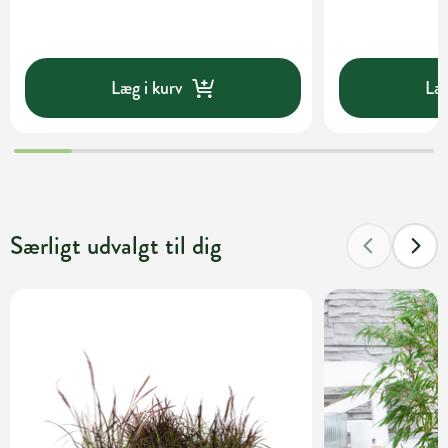
Læg i kurv
Læg
Særligt udvalgt til dig