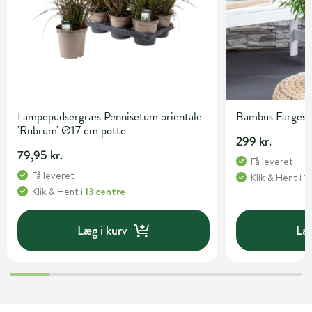
Lampepudsergræs Pennisetum orientale
Bambus Fargesia 
'Rubrum' Ø17 cm potte
299 kr.
79,95 kr.
Få leveret
Få leveret
Klik & Hent
i
1
Klik & Hent
i
13 centre
Læg i kurv
Læg