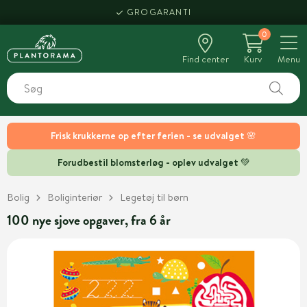
GROGARANTI
0
Find center
Kurv
Menu
Frisk krukkerne op efter ferien - se udvalget 🌸
Forudbestil blomsterløg - oplev udvalget 💚
Bolig
Boliginteriør
Legetøj til børn
100 nye sjove opgaver, fra 6 år