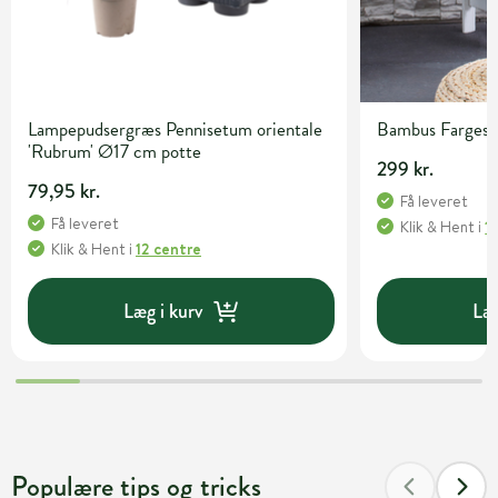
Lampepudsergræs Pennisetum orientale
Bambus Fargesia 
'Rubrum' Ø17 cm potte
299 kr.
79,95 kr.
Få leveret
Få leveret
Klik & Hent
i
1
Klik & Hent
i
12 centre
Læg i kurv
Læg
Populære tips og tricks