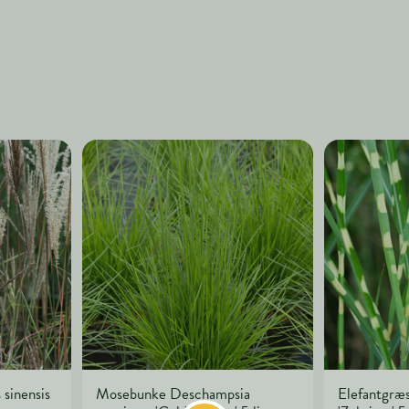
sinensis
Mosebunke Deschampsia
Elefantgræs