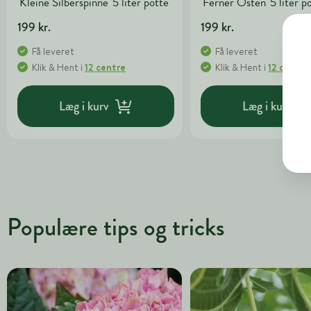
'Kleine Silberspinne' 5 liter potte
'Ferner Osten' 5 liter p
199 kr.
199 kr.
Få leveret
Få leveret
Klik & Hent
i
12 centre
Klik & Hent
i
12 centre
Læg i kurv
Læg i kurv
Populære tips og tricks