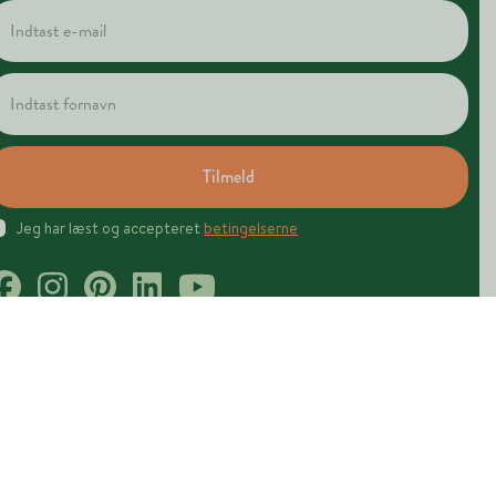
Tilmeld
Jeg har læst og accepteret
betingelserne