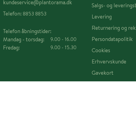
kundeservice@plantorama.dk
Salgs- og leverings
Telefon:
8853 8853
Levering
Returnering og rek
Telefon åbningstider:
Persondatapolitik
Mandag - torsdag:
9.00 - 16.00
Fredag:
9.00 - 15.30
Cookies
Erhvervskunde
Gavekort