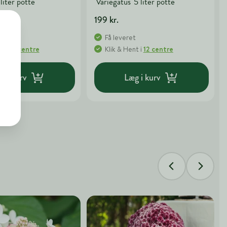
 liter potte
'Variegatus' 5 liter potte
199 kr.
t
Få leveret
nt
i
15 centre
Klik & Hent
i
12 centre
g i kurv
Læg i kurv