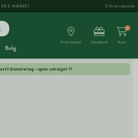
I ER E-MÆRKET
Erhvervskunde
0
Find center
Gavekort
Kurv
Bolig
estil blomsterløg - oplev udvalget 💚