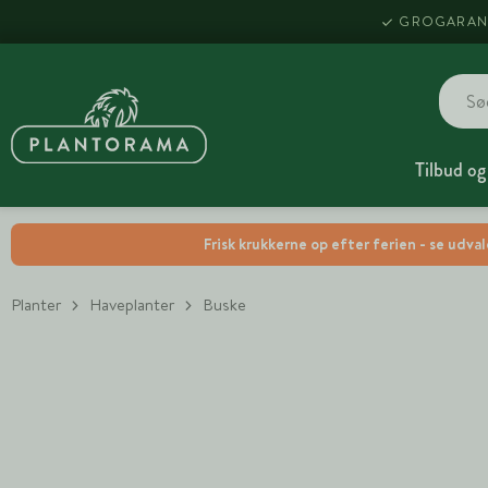
GROGARAN
Tilbud og
Frisk krukkerne op efter ferien - se udva
Planter
Haveplanter
Buske