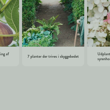
ing af
Udplant
7 planter der trives i skyggebedet
syrenho