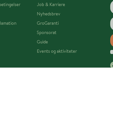
betingelser
Job & Karriere
Nyhedsbrev
lamation
GroGaranti
Sponsorat
Guide
Events og aktiviteter