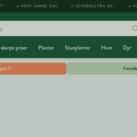
TI
HENT SAMME DAG
LEVERING FRA 69,-
V
 skarpe priser
Planter
Stueplanter
Have
Dyr
lget 🌸
Forudb