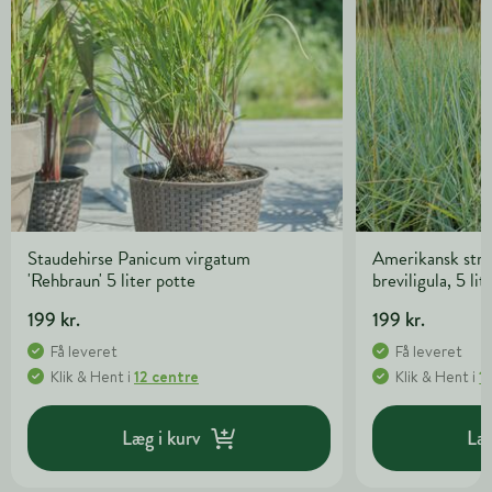
Staudehirse Panicum virgatum
Amerikansk str
'Rehbraun' 5 liter potte
breviligula, 5 lit
199 kr.
199 kr.
Få leveret
Få leveret
Klik & Hent
i
12 centre
Klik & Hent
i
1
Læg i kurv
Læg