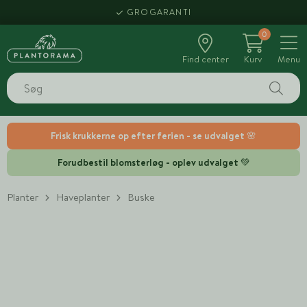
GROGARANTI
0
Find center
Kurv
Menu
Frisk krukkerne op efter ferien - se udvalget 🌸
Forudbestil blomsterløg - oplev udvalget 💚
Planter
Haveplanter
Buske