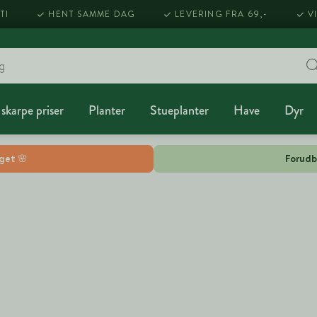
TI
HENT SAMME DAG
LEVERING FRA 69,-
V
 skarpe priser
Planter
Stueplanter
Have
Dyr
lget 🌸
Forudb