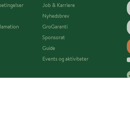
betingelser
Job & Karriere
Nyhedsbrev
lamation
GroGaranti
Sponsorat
Guide
Events og aktiviteter