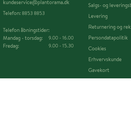
kundeservice@plantorama.dk
Salgs- og leverings
Telefon:
8853 8853
Levering
Returnering og rek
Telefon åbningstider:
Persondatapolitik
Mandag - torsdag:
9.00 - 16.00
Fredag:
9.00 - 15.30
Cookies
Erhvervskunde
Gavekort