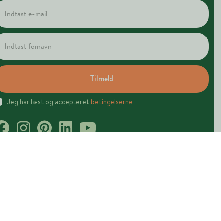
Tilmeld
Jeg har læst og accepteret
betingelserne