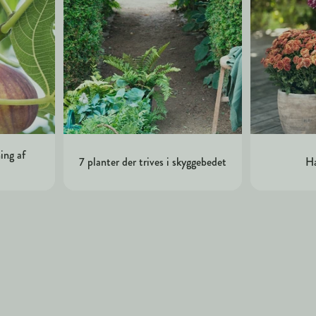
ing af
7 planter der trives i skyggebedet
Ha