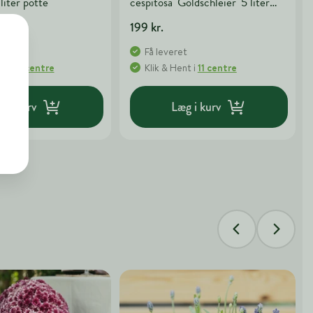
 liter potte
cespitosa 'Goldschleier' 5 liter
potte
199 kr.
t
Få leveret
nt
i
15 centre
Klik & Hent
i
11 centre
g i kurv
Læg i kurv