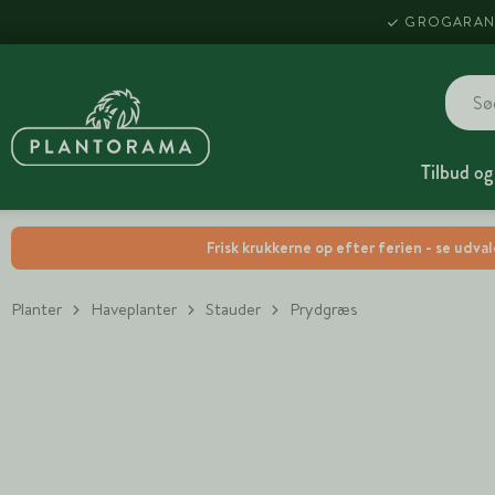
GROGARAN
Tilbud og
Frisk krukkerne op efter ferien - se udva
Planter
Haveplanter
Stauder
Prydgræs