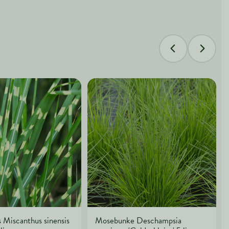
 Miscanthus sinensis
Mosebunke Deschampsia