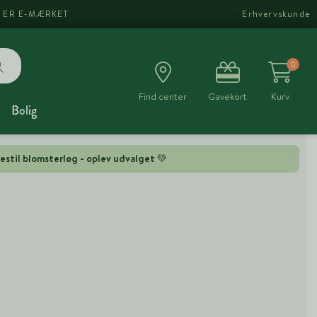
I ER E-MÆRKET
Erhvervskunde
0
Find center
Gavekort
Kurv
Bolig
estil blomsterløg - oplev udvalget 💚