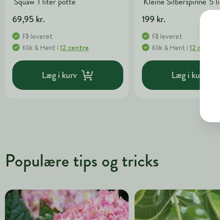
'Squaw' 1 liter potte
'Kleine Silberspinne' 5 l
69,95 kr.
199 kr.
Få leveret
Få leveret
Klik & Hent
i
12 centre
Klik & Hent
i
12 centre
Læg i kurv
Læg i kurv
Populære tips og tricks