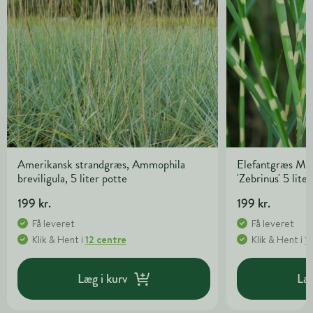
Amerikansk strandgræs, Ammophila
Elefantgræs Mis
breviligula, 5 liter potte
'Zebrinus' 5 lite
199 kr.
199 kr.
Få leveret
Få leveret
Klik & Hent
i
12 centre
Klik & Hent
i
1
Læg i kurv
Læg