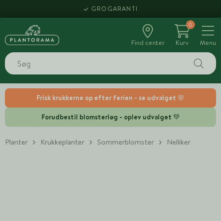
GROGARANTI
0
Find center
Kurv
Menu
Frisk krukkerne op efter ferien - se udvalget 🌸
Forudbestil blomsterløg - oplev udvalget 💚
Planter
Krukkeplanter
Sommerblomster
Nelliker